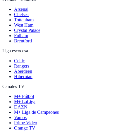
Arsenal
Chelsea
Tottenham
West Ham
Crystal Palace
Fulham
Brentford
Liga escocesa
Celtic
Rangers
Aberdeen
Hibernian
Canales TV
M+ Fútbol
M+ LaLiga
DAZN
M+ Liga de Campeones
Vamos
Prime Video
Orange TV