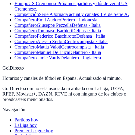
Equipo
US Cremonese
Próximos partidos y dónde ver al US
Cremonese.
Competición
Serie A
Jornada actual y canales TV de Serie A.
Compañero
Emil Audero
Portero · Indonesia
Compañero
Giuseppe Pezzella
Defensa · Italia
Compañero
Tommaso Barbieri
Defensa · Italia
Compañero
Federico Baschirotto
Defensa · Italia
Compañero
Alessio Zerbin
Centrocampista · Italia
Compañero
Mattia Valoti
Centrocampista · Italia
Compañero
Manuel De Luca
Delantero · Italia
Compañero
Jamie Vardy
Delantero · Inglaterra
GolDirecto
Horarios y canales de fútbol en España. Actualizado al minuto.
GolDirecto.com no está asociada ni afiliada con LaLiga, UEFA,
RFEF, Movistar+, DAZN, RTVE ni con ninguno de los clubes o
broadcasters mencionados.
Navegación
Partidos hoy
LaLiga hoy
Premier League hoy