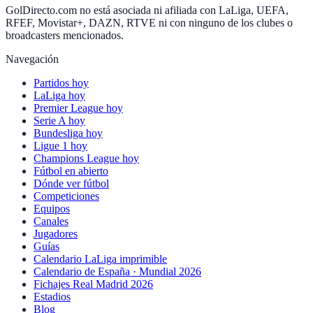
GolDirecto.com no está asociada ni afiliada con LaLiga, UEFA,
RFEF, Movistar+, DAZN, RTVE ni con ninguno de los clubes o
broadcasters mencionados.
Navegación
Partidos hoy
LaLiga hoy
Premier League hoy
Serie A hoy
Bundesliga hoy
Ligue 1 hoy
Champions League hoy
Fútbol en abierto
Dónde ver fútbol
Competiciones
Equipos
Canales
Jugadores
Guías
Calendario LaLiga imprimible
Calendario de España · Mundial 2026
Fichajes Real Madrid 2026
Estadios
Blog