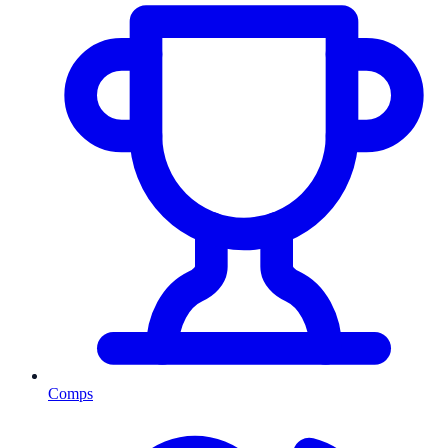
Comps