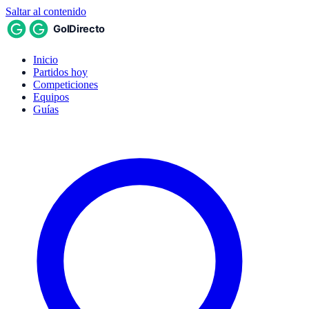
Saltar al contenido
Inicio
Partidos hoy
Competiciones
Equipos
Guías