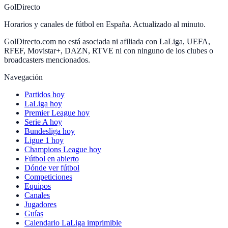
GolDirecto
Horarios y canales de fútbol en España. Actualizado al minuto.
GolDirecto.com no está asociada ni afiliada con LaLiga, UEFA,
RFEF, Movistar+, DAZN, RTVE ni con ninguno de los clubes o
broadcasters mencionados.
Navegación
Partidos hoy
LaLiga hoy
Premier League hoy
Serie A hoy
Bundesliga hoy
Ligue 1 hoy
Champions League hoy
Fútbol en abierto
Dónde ver fútbol
Competiciones
Equipos
Canales
Jugadores
Guías
Calendario LaLiga imprimible