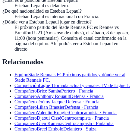
¿Cuál es la posición de Esteban Lepaul?
Esteban Lepaul es delantero.
¿De qué nacionalidad es Esteban Lepaul?
Esteban Lepaul es internacional con Francia.
¿Dónde ver a Esteban Lepaul jugar en directo?
El próximo partido del Stade Rennais FC es Rennes vs
Brentford U21 (Amistoso de clubes), el sábado, 8 de agosto,
11:00 (hora peninsular). Consulta el canal confirmado en la
página del equipo. Ahí podrás ver a Esteban Lepaul en
directo.
Relacionados
Equipo
Stade Rennais FC
Próximos partidos y dónde ver al
Stade Rennais FC.
Competición
Ligue 1
Jornada actual y canales TV de Ligue 1.
Compañero
Brice Samba
Portero · Francia
Compañero
Anthony Rouault
Defensa · Francia
Compañero
Jérémy Jacquet
Defensa · Francia
Compañero
Lilian Brassier
Defensa · Francia
Compañero
Valentin Rongier
Centrocampista · Francia
Compañero
Djaoui Cissé
Centrocampista · Francia
Compañero
Glen Kamara
Centrocampista · Finlandia
Compañero
Breel Embolo
Delantero · Suiza