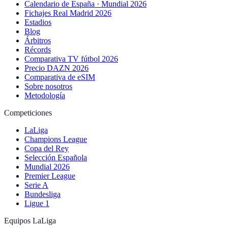
Calendario de España · Mundial 2026
Fichajes Real Madrid 2026
Estadios
Blog
Árbitros
Récords
Comparativa TV fútbol 2026
Precio DAZN 2026
Comparativa de eSIM
Sobre nosotros
Metodología
Competiciones
LaLiga
Champions League
Copa del Rey
Selección Española
Mundial 2026
Premier League
Serie A
Bundesliga
Ligue 1
Equipos LaLiga