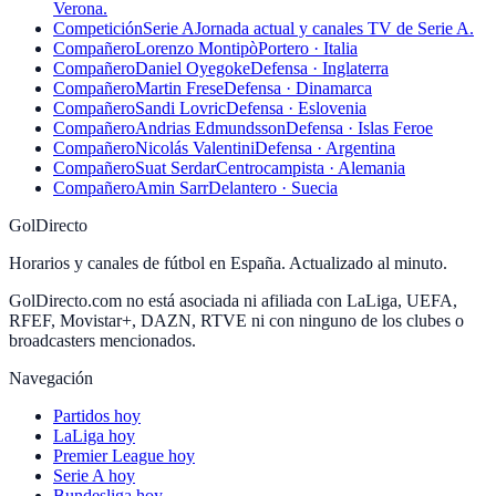
Verona.
Competición
Serie A
Jornada actual y canales TV de Serie A.
Compañero
Lorenzo Montipò
Portero · Italia
Compañero
Daniel Oyegoke
Defensa · Inglaterra
Compañero
Martin Frese
Defensa · Dinamarca
Compañero
Sandi Lovric
Defensa · Eslovenia
Compañero
Andrias Edmundsson
Defensa · Islas Feroe
Compañero
Nicolás Valentini
Defensa · Argentina
Compañero
Suat Serdar
Centrocampista · Alemania
Compañero
Amin Sarr
Delantero · Suecia
GolDirecto
Horarios y canales de fútbol en España. Actualizado al minuto.
GolDirecto.com no está asociada ni afiliada con LaLiga, UEFA,
RFEF, Movistar+, DAZN, RTVE ni con ninguno de los clubes o
broadcasters mencionados.
Navegación
Partidos hoy
LaLiga hoy
Premier League hoy
Serie A hoy
Bundesliga hoy