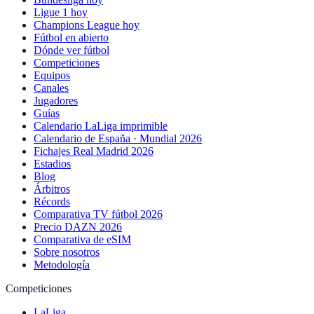
Ligue 1 hoy
Champions League hoy
Fútbol en abierto
Dónde ver fútbol
Competiciones
Equipos
Canales
Jugadores
Guías
Calendario LaLiga imprimible
Calendario de España · Mundial 2026
Fichajes Real Madrid 2026
Estadios
Blog
Árbitros
Récords
Comparativa TV fútbol 2026
Precio DAZN 2026
Comparativa de eSIM
Sobre nosotros
Metodología
Competiciones
LaLiga