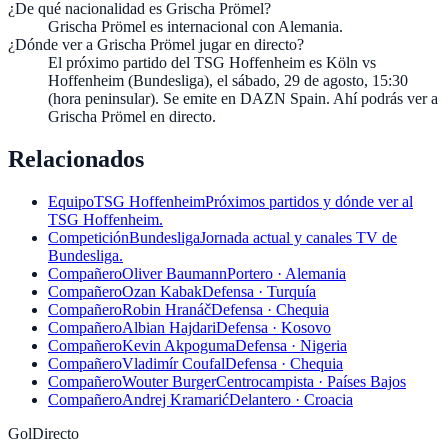
¿De qué nacionalidad es Grischa Prömel?
Grischa Prömel es internacional con Alemania.
¿Dónde ver a Grischa Prömel jugar en directo?
El próximo partido del TSG Hoffenheim es Köln vs
Hoffenheim (Bundesliga), el sábado, 29 de agosto, 15:30
(hora peninsular). Se emite en DAZN Spain. Ahí podrás ver a
Grischa Prömel en directo.
Relacionados
Equipo
TSG Hoffenheim
Próximos partidos y dónde ver al
TSG Hoffenheim.
Competición
Bundesliga
Jornada actual y canales TV de
Bundesliga.
Compañero
Oliver Baumann
Portero · Alemania
Compañero
Ozan Kabak
Defensa · Turquía
Compañero
Robin Hranáč
Defensa · Chequia
Compañero
Albian Hajdari
Defensa · Kosovo
Compañero
Kevin Akpoguma
Defensa · Nigeria
Compañero
Vladimír Coufal
Defensa · Chequia
Compañero
Wouter Burger
Centrocampista · Países Bajos
Compañero
Andrej Kramarić
Delantero · Croacia
GolDirecto