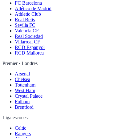
FC Barcelona
Atlético de Madrid
Athletic Club
Real Betis
Sevilla FC
Valencia CF
Real Sociedad
Villarreal CF
RCD Espanyol
RCD Mallorca
Premier · Londres
Arsenal
Chelsea
Tottenham
West Ham
Crystal Palace
Fulham
Brentford
Liga escocesa
Celtic
Rangers