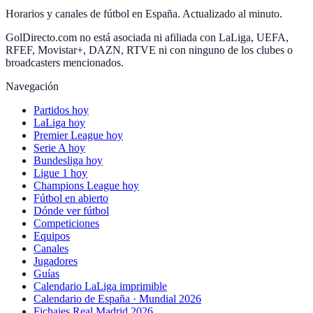
Horarios y canales de fútbol en España. Actualizado al minuto.
GolDirecto.com no está asociada ni afiliada con LaLiga, UEFA,
RFEF, Movistar+, DAZN, RTVE ni con ninguno de los clubes o
broadcasters mencionados.
Navegación
Partidos hoy
LaLiga hoy
Premier League hoy
Serie A hoy
Bundesliga hoy
Ligue 1 hoy
Champions League hoy
Fútbol en abierto
Dónde ver fútbol
Competiciones
Equipos
Canales
Jugadores
Guías
Calendario LaLiga imprimible
Calendario de España · Mundial 2026
Fichajes Real Madrid 2026