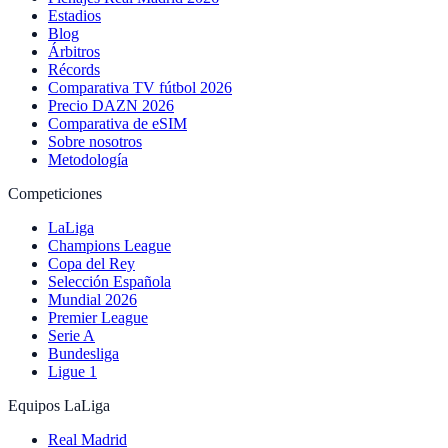
Estadios
Blog
Árbitros
Récords
Comparativa TV fútbol 2026
Precio DAZN 2026
Comparativa de eSIM
Sobre nosotros
Metodología
Competiciones
LaLiga
Champions League
Copa del Rey
Selección Española
Mundial 2026
Premier League
Serie A
Bundesliga
Ligue 1
Equipos LaLiga
Real Madrid