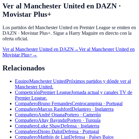
Ver al Manchester United en DAZN ·
Movistar Plus+
Los partidos del Manchester United en Premier League se emiten en
DAZN · Movistar Plus+. Sigue a Harry Maguire en directo con la
oferta oficial.
Ver al
Manchester United
en
DAZN
→
Ver al
Manchester United
en
Movistar Plus+
→
Relacionados
Equipo
Manchester United
Próximos partidos y dónde ver al
Manchester United.
Competición
Premier League
Jornada actual y canales TV de
Premier League.
Compañero
Bruno Fernandes
Centrocampista · Portugal
Compañero
Marcus Rashford
Delantero · Inglaterra
Compañero
André Onana
Portero · Camerún
Compañero
Altay Bayındır
Portero · Turquía
Compañero
Luke Shaw
Defensa · Inglaterra
Compañero
Diogo Dalot
Defensa · Portugal
Compañero
Matthijs de Ligt
Defensa · Países Bajos