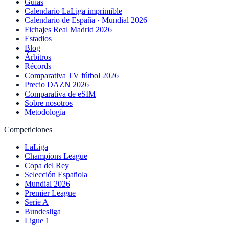
Guías
Calendario LaLiga imprimible
Calendario de España · Mundial 2026
Fichajes Real Madrid 2026
Estadios
Blog
Árbitros
Récords
Comparativa TV fútbol 2026
Precio DAZN 2026
Comparativa de eSIM
Sobre nosotros
Metodología
Competiciones
LaLiga
Champions League
Copa del Rey
Selección Española
Mundial 2026
Premier League
Serie A
Bundesliga
Ligue 1