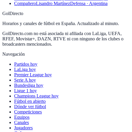
Compañero
Lisandro Martínez
Defensa · Argentina
GolDirecto
Horarios y canales de fútbol en España. Actualizado al minuto.
GolDirecto.com no está asociada ni afiliada con LaLiga, UEFA,
RFEF, Movistar+, DAZN, RTVE ni con ninguno de los clubes o
broadcasters mencionados.
Navegación
Partidos hoy
LaLiga hoy
Premier League hoy
Serie A hoy
Bundesliga hoy
Ligue 1 hoy
Champions League hoy
Fútbol en abierto
Dónde ver fútbol
Competiciones
Equipos
Canales
Jugadores