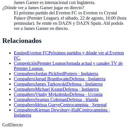
James Garner es internacional con Inglaterra.
¿Dónde ver a James Garner jugar en directo?
El próximo partido del Everton FC es Everton vs Crystal
Palace (Premier League), el sábado, 22 de agosto, 16:00 (hora
peninsular). Se emite en DAZN y DAZN Spain. Ahí podrás
ver a James Garner en directo.
Relacionados
Equipo
Everton FC
Próximos partidos y dónde ver al Everton
FC.
Competición
Premier League
Jornada actual y canales TV de
Premier League.
Compañero
Jordan Pickford
Portero · Inglaterra
Compañero
Jarrad Branthwaite
Defensa · Inglaterra
Compañero
James Tarkowski
Defensa · Inglaterra
Compañero
Michael Keane
Defensa · Inglaterra
Compañero
Vitaliy Mykolenko
Defensa · Ucrania
Compañero
Seamus Coleman
Defensa · Irlanda
Compañero
Idrissa Gueye
Centrocampista · Senegal
Compañero
Kiernan Dewsbury-Hall
Centrocampista ·
Inglaterra
GolDirecto