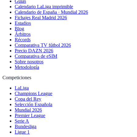
Guías
Calendario LaLiga imprimible
Calendario de España · Mundial 2026
Fichajes Real Madrid 2026
Estadios
Blog
Árbitros
Récords
Comparativa TV fútbol 2026
Precio DAZN 2026
Comparativa de eSIM
Sobre nosotros
Metodología
Competiciones
LaLiga
Champions League
Copa del Rey
Selección Española
Mundial 2026
Premier League
Serie A
Bundesliga
Ligue 1