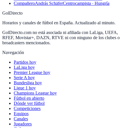
Compañero
András Schäfer
Centrocampista · Hungría
GolDirecto
Horarios y canales de fútbol en España. Actualizado al minuto.
GolDirecto.com no está asociada ni afiliada con LaLiga, UEFA,
RFEF, Movistar+, DAZN, RTVE ni con ninguno de los clubes o
broadcasters mencionados.
Navegación
Partidos hoy
LaLiga hoy
Premier League hoy
Serie A hoy
Bundesliga hoy
Ligue 1 hoy
Champions League hoy
Fútbol en abierto
Dónde ver fútbol
Competiciones
Equipos
Canales
Jugadores