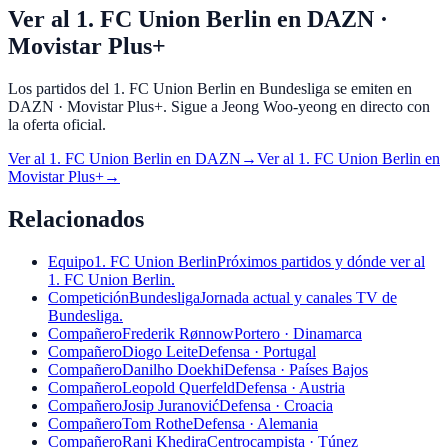
Ver al 1. FC Union Berlin en DAZN ·
Movistar Plus+
Los partidos del 1. FC Union Berlin en Bundesliga se emiten en
DAZN · Movistar Plus+. Sigue a Jeong Woo-yeong en directo con
la oferta oficial.
Ver al
1. FC Union Berlin
en
DAZN
→
Ver al
1. FC Union Berlin
en
Movistar Plus+
→
Relacionados
Equipo
1. FC Union Berlin
Próximos partidos y dónde ver al
1. FC Union Berlin.
Competición
Bundesliga
Jornada actual y canales TV de
Bundesliga.
Compañero
Frederik Rønnow
Portero · Dinamarca
Compañero
Diogo Leite
Defensa · Portugal
Compañero
Danilho Doekhi
Defensa · Países Bajos
Compañero
Leopold Querfeld
Defensa · Austria
Compañero
Josip Juranović
Defensa · Croacia
Compañero
Tom Rothe
Defensa · Alemania
Compañero
Rani Khedira
Centrocampista · Túnez