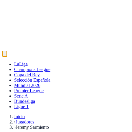
LaLiga
Champions League
Copa del Rey
Selección Española
Mundial 2026
Premier League
Serie A
Bundesliga
Ligue 1
Inicio
›
Jugadores
›
Jeremy Sarmiento