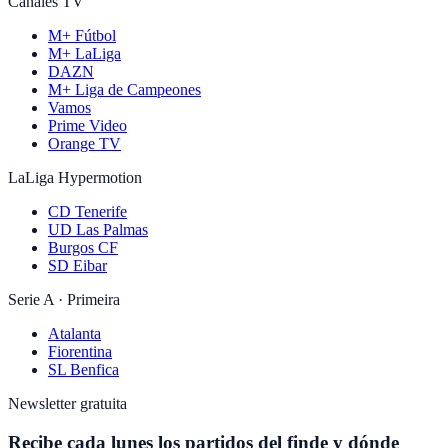
Canales TV
M+ Fútbol
M+ LaLiga
DAZN
M+ Liga de Campeones
Vamos
Prime Video
Orange TV
LaLiga Hypermotion
CD Tenerife
UD Las Palmas
Burgos CF
SD Eibar
Serie A · Primeira
Atalanta
Fiorentina
SL Benfica
Newsletter gratuita
Recibe cada lunes los partidos del finde y dónde