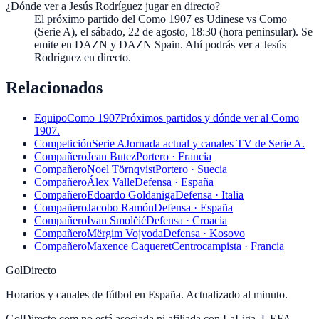
¿Dónde ver a Jesús Rodríguez jugar en directo?
El próximo partido del Como 1907 es Udinese vs Como
(Serie A), el sábado, 22 de agosto, 18:30 (hora peninsular). Se
emite en DAZN y DAZN Spain. Ahí podrás ver a Jesús
Rodríguez en directo.
Relacionados
Equipo
Como 1907
Próximos partidos y dónde ver al Como
1907.
Competición
Serie A
Jornada actual y canales TV de Serie A.
Compañero
Jean Butez
Portero · Francia
Compañero
Noel Törnqvist
Portero · Suecia
Compañero
Álex Valle
Defensa · España
Compañero
Edoardo Goldaniga
Defensa · Italia
Compañero
Jacobo Ramón
Defensa · España
Compañero
Ivan Smolčić
Defensa · Croacia
Compañero
Mërgim Vojvoda
Defensa · Kosovo
Compañero
Maxence Caqueret
Centrocampista · Francia
GolDirecto
Horarios y canales de fútbol en España. Actualizado al minuto.
GolDirecto.com no está asociada ni afiliada con LaLiga, UEFA,