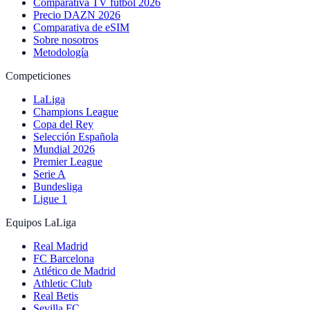
Comparativa TV fútbol 2026
Precio DAZN 2026
Comparativa de eSIM
Sobre nosotros
Metodología
Competiciones
LaLiga
Champions League
Copa del Rey
Selección Española
Mundial 2026
Premier League
Serie A
Bundesliga
Ligue 1
Equipos LaLiga
Real Madrid
FC Barcelona
Atlético de Madrid
Athletic Club
Real Betis
Sevilla FC