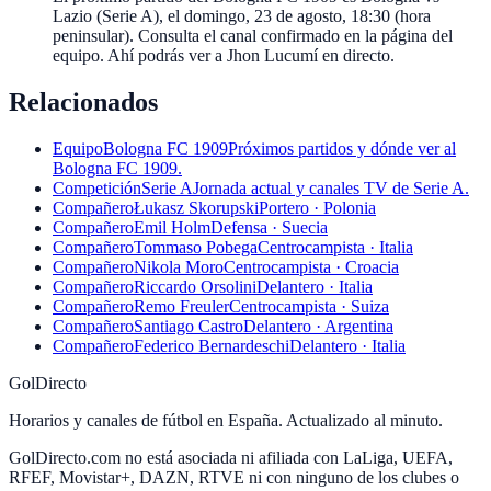
Lazio (Serie A), el domingo, 23 de agosto, 18:30 (hora
peninsular). Consulta el canal confirmado en la página del
equipo. Ahí podrás ver a Jhon Lucumí en directo.
Relacionados
Equipo
Bologna FC 1909
Próximos partidos y dónde ver al
Bologna FC 1909.
Competición
Serie A
Jornada actual y canales TV de Serie A.
Compañero
Łukasz Skorupski
Portero · Polonia
Compañero
Emil Holm
Defensa · Suecia
Compañero
Tommaso Pobega
Centrocampista · Italia
Compañero
Nikola Moro
Centrocampista · Croacia
Compañero
Riccardo Orsolini
Delantero · Italia
Compañero
Remo Freuler
Centrocampista · Suiza
Compañero
Santiago Castro
Delantero · Argentina
Compañero
Federico Bernardeschi
Delantero · Italia
GolDirecto
Horarios y canales de fútbol en España. Actualizado al minuto.
GolDirecto.com no está asociada ni afiliada con LaLiga, UEFA,
RFEF, Movistar+, DAZN, RTVE ni con ninguno de los clubes o