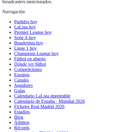
broadcasters mencionados.
Navegación
Partidos hoy
LaLiga hoy
Premier League hoy
Serie A hoy
Bundesliga hoy
Ligue 1 hoy
Champions League hoy
Fútbol en abierto
Dónde ver fútbol
Competiciones
Equipos
Canales
Jugadores
Guías
Calendario LaLiga imprimible
Calendario de España · Mundial 2026
Fichajes Real Madrid 2026
Estadios
Blog
Árbitros
Récords