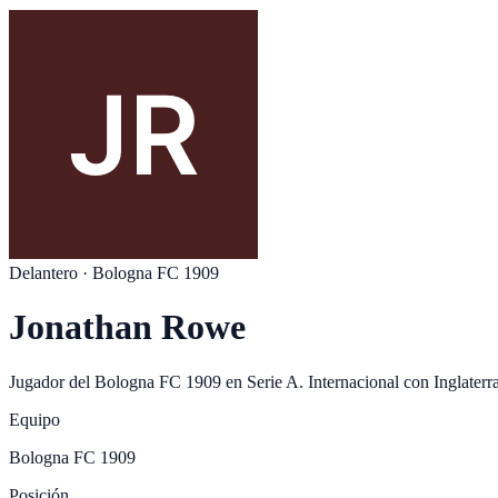
Delantero
·
Bologna FC 1909
Jonathan Rowe
Jugador del
Bologna FC 1909
en
Serie A
. Internacional con
Inglaterr
Equipo
Bologna FC 1909
Posición