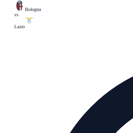
Bologna
vs
Lazio