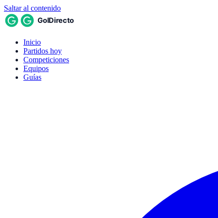
Saltar al contenido
Inicio
Partidos hoy
Competiciones
Equipos
Guías