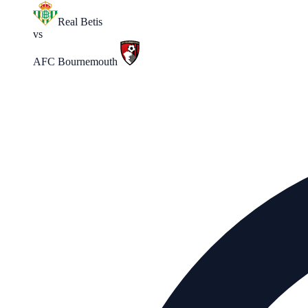
Real Betis
vs
AFC Bournemouth