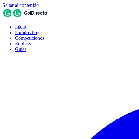
Saltar al contenido
Inicio
Partidos hoy
Competiciones
Equipos
Guías