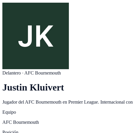
Delantero
·
AFC Bournemouth
Justin Kluivert
Jugador del
AFC Bournemouth
en
Premier League
. Internacional con
Equipo
AFC Bournemouth
Posición