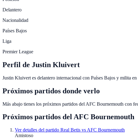
Delantero
Nacionalidad
Países Bajos
Liga
Premier League
Perfil de Justin Kluivert
Justin Kluivert es delantero internacional con Países Bajos y milita
Próximos partidos donde verlo
Más abajo tienes los próximos partidos del AFC Bournemouth con fec
Próximos partidos del
AFC Bournemouth
Ver detalles del partido
Real Betis vs AFC Bournemouth
Amistoso