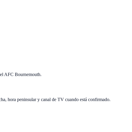
 en el AFC Bournemouth.
ha, hora peninsular y canal de TV cuando está confirmado.