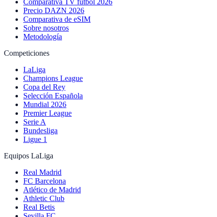
Comparativa TV fútbol 2026
Precio DAZN 2026
Comparativa de eSIM
Sobre nosotros
Metodología
Competiciones
LaLiga
Champions League
Copa del Rey
Selección Española
Mundial 2026
Premier League
Serie A
Bundesliga
Ligue 1
Equipos LaLiga
Real Madrid
FC Barcelona
Atlético de Madrid
Athletic Club
Real Betis
Sevilla FC