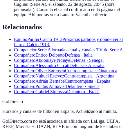
Cagliari (Serie A), el sábado, 22 de agosto, 20:45 (hora
peninsular). Consulta el canal confirmado en la página del
equipo. Ahí podrás ver a Lautaro Valenti en directo.
Relacionados
Equipo
Parma Calcio 1913
Próximos partidos y dónde ver al
Parma Calcio 1913.
Competición
Serie A
Jornada actual y canales TV de Serie A.
Compañero
Enrico Delprato
Defensa · Italia
Compañero
Abdoulaye Ndiaye
Defensa · Senegal
Compañero
Alessandro Circati
Defensa · Australia
Compañero
Oliver Sørensen
Centrocampista · Dinamarca
Compañero
Nahuel Estévez
Centrocampista · Argentina
Compañero
Adrián Bernabé
Centrocampista · España
Compañero
Pontus Almqvist
Delantero · Suecia
Compañero
Gabriel Strefezza
Delantero · Brasil
GolDirecto
Horarios y canales de fútbol en España. Actualizado al minuto.
GolDirecto.com no está asociada ni afiliada con LaLiga, UEFA,
RFEF, Movistar+, DAZN, RTVE ni con ninguno de los clubes o