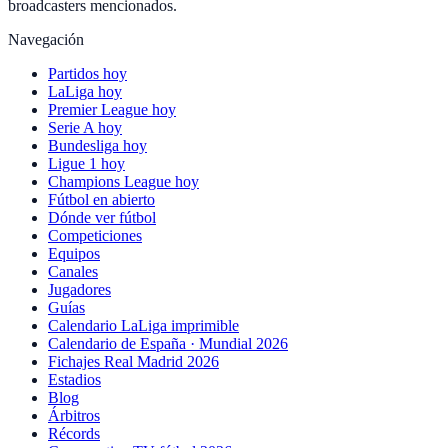
broadcasters mencionados.
Navegación
Partidos hoy
LaLiga hoy
Premier League hoy
Serie A hoy
Bundesliga hoy
Ligue 1 hoy
Champions League hoy
Fútbol en abierto
Dónde ver fútbol
Competiciones
Equipos
Canales
Jugadores
Guías
Calendario LaLiga imprimible
Calendario de España · Mundial 2026
Fichajes Real Madrid 2026
Estadios
Blog
Árbitros
Récords