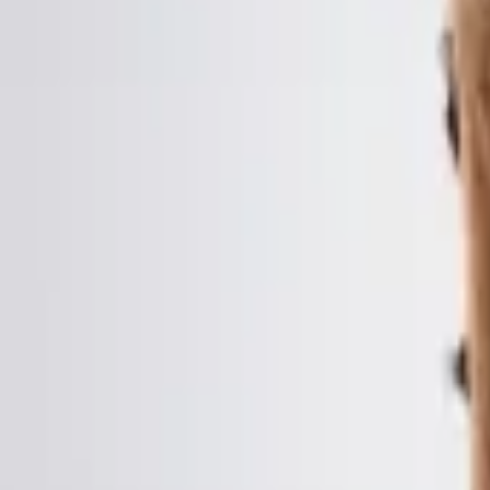
Delantero
·
FC Bayern München
Leroy Sané
Jugador del
FC Bayern München
en
Bundesliga
. Internacional con
A
Retrato ilustrativo generado por IA.
Equipo
FC Bayern München
Posición
Delantero
Nacionalidad
Alemania
Liga
Bundesliga