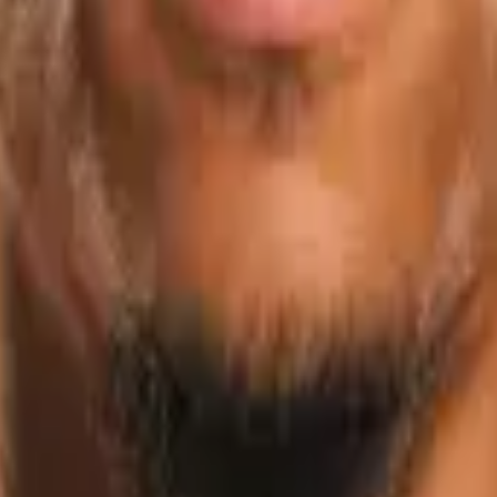
lemania
.