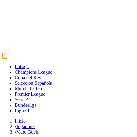
LaLiga
Champions League
Copa del Rey
Selección Española
Mundial 2026
Premier League
Serie A
Bundesliga
Ligue 1
Inicio
›
Jugadores
›
Marc Guéhi