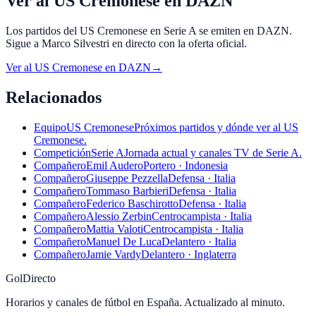
Ver al US Cremonese en DAZN
Los partidos del US Cremonese en Serie A se emiten en DAZN.
Sigue a Marco Silvestri en directo con la oferta oficial.
Ver al
US Cremonese
en
DAZN
→
Relacionados
Equipo
US Cremonese
Próximos partidos y dónde ver al US
Cremonese.
Competición
Serie A
Jornada actual y canales TV de Serie A.
Compañero
Emil Audero
Portero · Indonesia
Compañero
Giuseppe Pezzella
Defensa · Italia
Compañero
Tommaso Barbieri
Defensa · Italia
Compañero
Federico Baschirotto
Defensa · Italia
Compañero
Alessio Zerbin
Centrocampista · Italia
Compañero
Mattia Valoti
Centrocampista · Italia
Compañero
Manuel De Luca
Delantero · Italia
Compañero
Jamie Vardy
Delantero · Inglaterra
GolDirecto
Horarios y canales de fútbol en España. Actualizado al minuto.