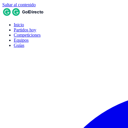
Saltar al contenido
Inicio
Partidos hoy
Competiciones
Equipos
Guías