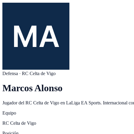
Defensa
·
RC Celta de Vigo
Marcos Alonso
Jugador del
RC Celta de Vigo
en
LaLiga EA Sports
. Internacional co
Equipo
RC Celta de Vigo
Posición