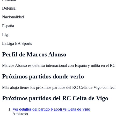
Defensa
Nacionalidad
España
Liga
LaLiga EA Sports
Perfil de Marcos Alonso
Marcos Alonso es defensa internacional con España y milita en el RC
Próximos partidos donde verlo
Más abajo tienes los próximos partidos del RC Celta de Vigo con fec
Próximos partidos del
RC Celta de Vigo
Ver detalles del partido
Napoli vs Celta de Vigo
Amistoso