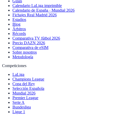
Guías
Calendario LaLiga imprimible
Calendario de España · Mundial 2026
Fichajes Real Madrid 2026
Estadios
Blog
Árbitros
Récords
Comparativa TV fútbol 2026
Precio DAZN 2026
Comparativa de eSIM
Sobre nosotros
Metodología
Competiciones
LaLiga
Champions League
Copa del Rey
Selección Española
Mundial 2026
Premier League
Serie A
Bundesliga
Ligue 1