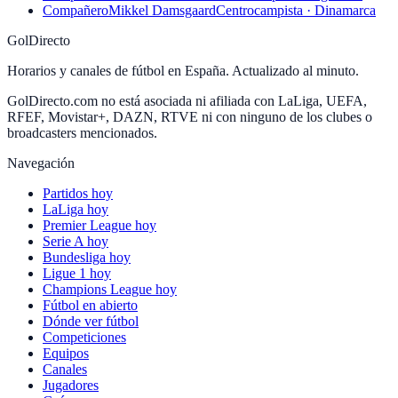
Compañero
Mikkel Damsgaard
Centrocampista · Dinamarca
GolDirecto
Horarios y canales de fútbol en España. Actualizado al minuto.
GolDirecto.com no está asociada ni afiliada con LaLiga, UEFA,
RFEF, Movistar+, DAZN, RTVE ni con ninguno de los clubes o
broadcasters mencionados.
Navegación
Partidos hoy
LaLiga hoy
Premier League hoy
Serie A hoy
Bundesliga hoy
Ligue 1 hoy
Champions League hoy
Fútbol en abierto
Dónde ver fútbol
Competiciones
Equipos
Canales
Jugadores