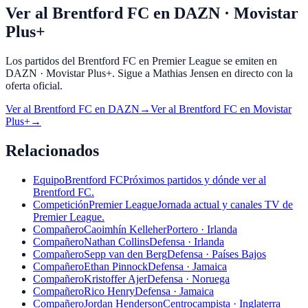
Ver al Brentford FC en DAZN · Movistar
Plus+
Los partidos del Brentford FC en Premier League se emiten en
DAZN · Movistar Plus+. Sigue a Mathias Jensen en directo con la
oferta oficial.
Ver al
Brentford FC
en
DAZN
→
Ver al
Brentford FC
en
Movistar
Plus+
→
Relacionados
Equipo
Brentford FC
Próximos partidos y dónde ver al
Brentford FC.
Competición
Premier League
Jornada actual y canales TV de
Premier League.
Compañero
Caoimhín Kelleher
Portero · Irlanda
Compañero
Nathan Collins
Defensa · Irlanda
Compañero
Sepp van den Berg
Defensa · Países Bajos
Compañero
Ethan Pinnock
Defensa · Jamaica
Compañero
Kristoffer Ajer
Defensa · Noruega
Compañero
Rico Henry
Defensa · Jamaica
Compañero
Jordan Henderson
Centrocampista · Inglaterra