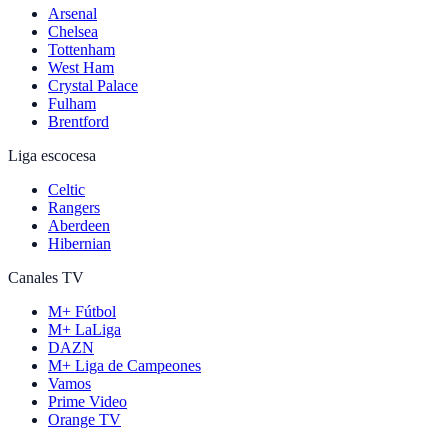
Arsenal
Chelsea
Tottenham
West Ham
Crystal Palace
Fulham
Brentford
Liga escocesa
Celtic
Rangers
Aberdeen
Hibernian
Canales TV
M+ Fútbol
M+ LaLiga
DAZN
M+ Liga de Campeones
Vamos
Prime Video
Orange TV