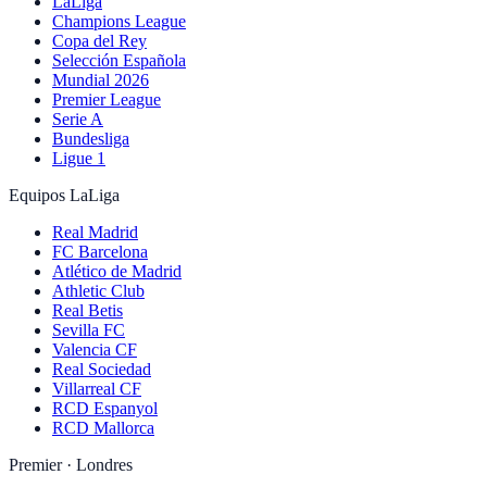
LaLiga
Champions League
Copa del Rey
Selección Española
Mundial 2026
Premier League
Serie A
Bundesliga
Ligue 1
Equipos LaLiga
Real Madrid
FC Barcelona
Atlético de Madrid
Athletic Club
Real Betis
Sevilla FC
Valencia CF
Real Sociedad
Villarreal CF
RCD Espanyol
RCD Mallorca
Premier · Londres