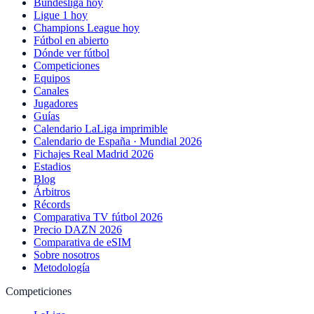
Bundesliga hoy
Ligue 1 hoy
Champions League hoy
Fútbol en abierto
Dónde ver fútbol
Competiciones
Equipos
Canales
Jugadores
Guías
Calendario LaLiga imprimible
Calendario de España · Mundial 2026
Fichajes Real Madrid 2026
Estadios
Blog
Árbitros
Récords
Comparativa TV fútbol 2026
Precio DAZN 2026
Comparativa de eSIM
Sobre nosotros
Metodología
Competiciones