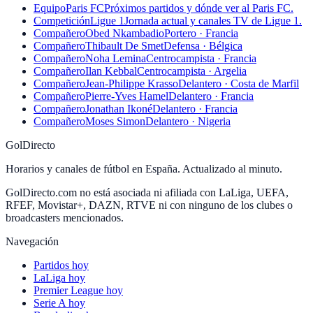
Equipo
Paris FC
Próximos partidos y dónde ver al Paris FC.
Competición
Ligue 1
Jornada actual y canales TV de Ligue 1.
Compañero
Obed Nkambadio
Portero · Francia
Compañero
Thibault De Smet
Defensa · Bélgica
Compañero
Noha Lemina
Centrocampista · Francia
Compañero
Ilan Kebbal
Centrocampista · Argelia
Compañero
Jean-Philippe Krasso
Delantero · Costa de Marfil
Compañero
Pierre-Yves Hamel
Delantero · Francia
Compañero
Jonathan Ikoné
Delantero · Francia
Compañero
Moses Simon
Delantero · Nigeria
GolDirecto
Horarios y canales de fútbol en España. Actualizado al minuto.
GolDirecto.com no está asociada ni afiliada con LaLiga, UEFA,
RFEF, Movistar+, DAZN, RTVE ni con ninguno de los clubes o
broadcasters mencionados.
Navegación
Partidos hoy
LaLiga hoy
Premier League hoy
Serie A hoy