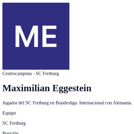
Centrocampista
·
SC Freiburg
Maximilian Eggestein
Jugador del
SC Freiburg
en
Bundesliga
. Internacional con
Alemania
.
Equipo
SC Freiburg
Posición