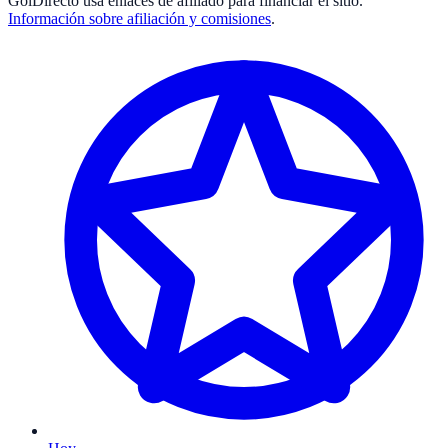
GolDirecto
usa enlaces de afiliado para financiar el sitio.
Información sobre afiliación y comisiones
.