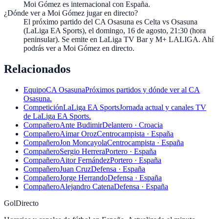
Moi Gómez es internacional con España.
¿Dónde ver a Moi Gómez jugar en directo?
El próximo partido del CA Osasuna es Celta vs Osasuna
(LaLiga EA Sports), el domingo, 16 de agosto, 21:30 (hora
peninsular). Se emite en LaLiga TV Bar y M+ LALIGA. Ahí
podrás ver a Moi Gómez en directo.
Relacionados
Equipo
CA Osasuna
Próximos partidos y dónde ver al CA
Osasuna.
Competición
LaLiga EA Sports
Jornada actual y canales TV
de LaLiga EA Sports.
Compañero
Ante Budimir
Delantero · Croacia
Compañero
Aimar Oroz
Centrocampista · España
Compañero
Jon Moncayola
Centrocampista · España
Compañero
Sergio Herrera
Portero · España
Compañero
Aitor Fernández
Portero · España
Compañero
Juan Cruz
Defensa · España
Compañero
Jorge Herrando
Defensa · España
Compañero
Alejandro Catena
Defensa · España
GolDirecto