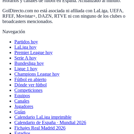
Horarios y canales de fútbol en España. Actualizado al minuto.
GolDirecto.com no está asociada ni afiliada con LaLiga, UEFA,
RFEF, Movistar+, DAZN, RTVE ni con ninguno de los clubes o
broadcasters mencionados.
Navegación
Partidos hoy
LaLiga hoy
Premier League hoy
Serie A hoy
Bundesliga hoy
Ligue 1 hoy
Champions League hoy
Fútbol en abierto
Dónde ver fútbol
Competiciones
Equipos
Canales
Jugadores
Guías
Calendario LaLiga imprimible
Calendario de España · Mundial 2026
Fichajes Real Madrid 2026
Estadios