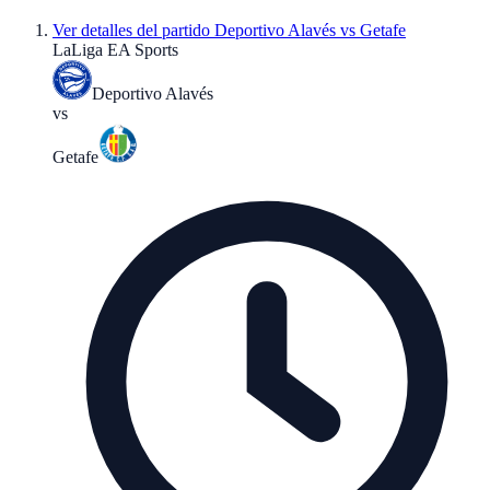
Ver detalles del partido
Deportivo Alavés vs Getafe
LaLiga EA Sports
Deportivo Alavés
vs
Getafe