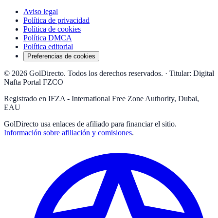
Aviso legal
Política de privacidad
Política de cookies
Política DMCA
Política editorial
Preferencias de cookies
© 2026 GolDirecto. Todos los derechos reservados.
·
Titular: Digital
Nafta Portal FZCO
Registrado en IFZA - International Free Zone Authority, Dubai,
EAU
GolDirecto
usa enlaces de afiliado para financiar el sitio.
Información sobre afiliación y comisiones
.