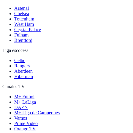
Arsenal
Chelsea
Tottenham
West Ham
Crystal Palace
Fulham
Brentford
Liga escocesa
Celtic
Rangers
Aberdeen
Hibernian
Canales TV
M+ Fútbol
M+ LaLiga
DAZN
M+ Liga de Campeones
Vamos
Prime Video
Orange TV