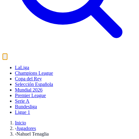
LaLiga
Champions League
Copa del Rey
Selección Española
Mundial 2026
Premier League
Serie A
Bundesliga
Ligue 1
Inicio
›
Jugadores
›
Nahuel Tenaglia