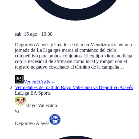
sáb, 15 ago
·
19:30
Deportivo Alavés y Getafe se citan en Mendizorroza en una
jornada de La Liga que marca el comienzo del ciclo
competitivo para ambos conjuntos. El equipo vitoriano llega
con la necesidad de afirmarse como local y romper con el
registro negativo cosechado al término de la campaña…
Ver en
DAZN
→
Ver detalles del partido
Rayo Vallecano vs Deportivo Alavés
LaLiga EA Sports
Rayo Vallecano
vs
Deportivo Alavés