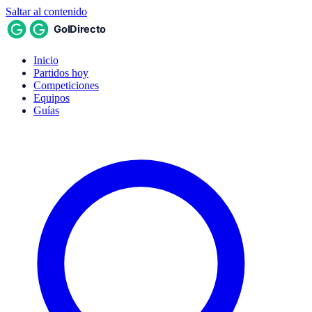
Saltar al contenido
Inicio
Partidos hoy
Competiciones
Equipos
Guías