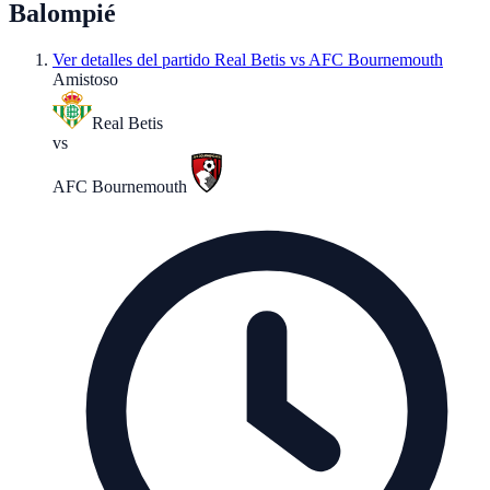
Balompié
Ver detalles del partido
Real Betis vs AFC Bournemouth
Amistoso
Real Betis
vs
AFC Bournemouth