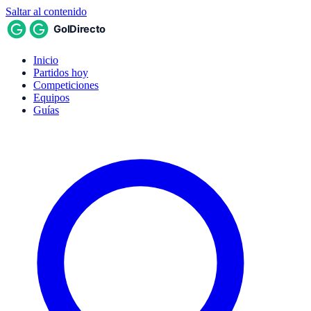
Saltar al contenido
Inicio
Partidos hoy
Competiciones
Equipos
Guías