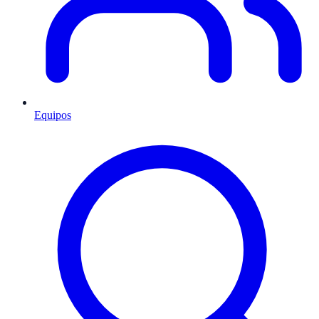
Equipos