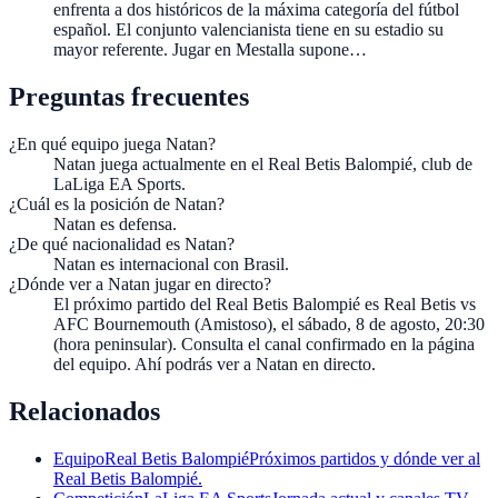
enfrenta a dos históricos de la máxima categoría del fútbol
español. El conjunto valencianista tiene en su estadio su
mayor referente. Jugar en Mestalla supone…
Preguntas frecuentes
¿En qué equipo juega Natan?
Natan juega actualmente en el Real Betis Balompié, club de
LaLiga EA Sports.
¿Cuál es la posición de Natan?
Natan es defensa.
¿De qué nacionalidad es Natan?
Natan es internacional con Brasil.
¿Dónde ver a Natan jugar en directo?
El próximo partido del Real Betis Balompié es Real Betis vs
AFC Bournemouth (Amistoso), el sábado, 8 de agosto, 20:30
(hora peninsular). Consulta el canal confirmado en la página
del equipo. Ahí podrás ver a Natan en directo.
Relacionados
Equipo
Real Betis Balompié
Próximos partidos y dónde ver al
Real Betis Balompié.