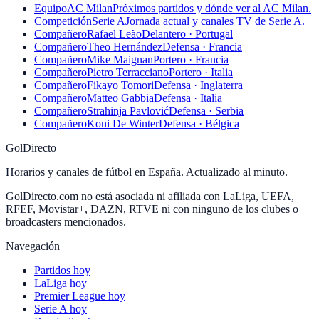
Equipo
AC Milan
Próximos partidos y dónde ver al AC Milan.
Competición
Serie A
Jornada actual y canales TV de Serie A.
Compañero
Rafael Leão
Delantero · Portugal
Compañero
Theo Hernández
Defensa · Francia
Compañero
Mike Maignan
Portero · Francia
Compañero
Pietro Terracciano
Portero · Italia
Compañero
Fikayo Tomori
Defensa · Inglaterra
Compañero
Matteo Gabbia
Defensa · Italia
Compañero
Strahinja Pavlović
Defensa · Serbia
Compañero
Koni De Winter
Defensa · Bélgica
GolDirecto
Horarios y canales de fútbol en España. Actualizado al minuto.
GolDirecto.com no está asociada ni afiliada con LaLiga, UEFA,
RFEF, Movistar+, DAZN, RTVE ni con ninguno de los clubes o
broadcasters mencionados.
Navegación
Partidos hoy
LaLiga hoy
Premier League hoy
Serie A hoy