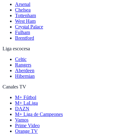
Arsenal
Chelsea
Tottenham
West Ham
Crystal Palace
Fulham
Brentford
Liga escocesa
Celtic
Rangers
Aberdeen
Hibernian
Canales TV
M+ Fútbol
M+ LaLiga
DAZN
M+ Liga de Campeones
Vamos
Prime Video
Orange TV