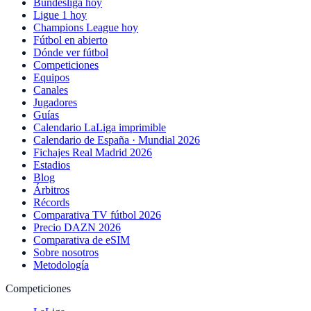
Bundesliga hoy
Ligue 1 hoy
Champions League hoy
Fútbol en abierto
Dónde ver fútbol
Competiciones
Equipos
Canales
Jugadores
Guías
Calendario LaLiga imprimible
Calendario de España · Mundial 2026
Fichajes Real Madrid 2026
Estadios
Blog
Árbitros
Récords
Comparativa TV fútbol 2026
Precio DAZN 2026
Comparativa de eSIM
Sobre nosotros
Metodología
Competiciones