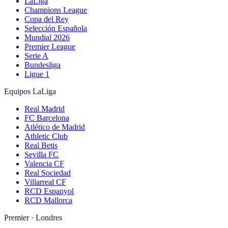
LaLiga
Champions League
Copa del Rey
Selección Española
Mundial 2026
Premier League
Serie A
Bundesliga
Ligue 1
Equipos LaLiga
Real Madrid
FC Barcelona
Atlético de Madrid
Athletic Club
Real Betis
Sevilla FC
Valencia CF
Real Sociedad
Villarreal CF
RCD Espanyol
RCD Mallorca
Premier · Londres