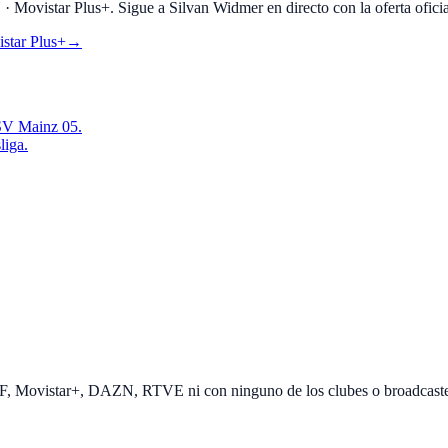
Movistar Plus+. Sigue a Silvan Widmer en directo con la oferta oficia
star Plus+
→
FSV Mainz 05.
liga.
EF, Movistar+, DAZN, RTVE ni con ninguno de los clubes o broadcast