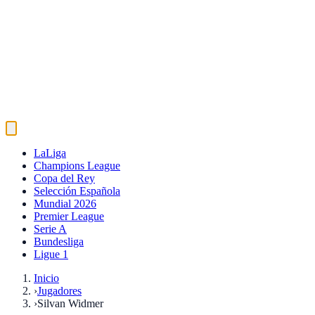
LaLiga
Champions League
Copa del Rey
Selección Española
Mundial 2026
Premier League
Serie A
Bundesliga
Ligue 1
Inicio
›
Jugadores
›
Silvan Widmer