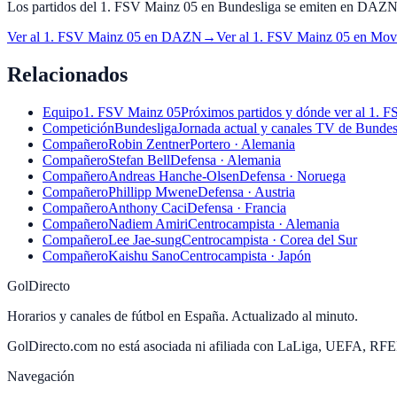
Los partidos del 1. FSV Mainz 05 en Bundesliga se emiten en DAZN · 
Ver al
1. FSV Mainz 05
en
DAZN
→
Ver al
1. FSV Mainz 05
en
Movi
Relacionados
Equipo
1. FSV Mainz 05
Próximos partidos y dónde ver al 1. 
Competición
Bundesliga
Jornada actual y canales TV de Bundes
Compañero
Robin Zentner
Portero · Alemania
Compañero
Stefan Bell
Defensa · Alemania
Compañero
Andreas Hanche-Olsen
Defensa · Noruega
Compañero
Phillipp Mwene
Defensa · Austria
Compañero
Anthony Caci
Defensa · Francia
Compañero
Nadiem Amiri
Centrocampista · Alemania
Compañero
Lee Jae-sung
Centrocampista · Corea del Sur
Compañero
Kaishu Sano
Centrocampista · Japón
GolDirecto
Horarios y canales de fútbol en España. Actualizado al minuto.
GolDirecto.com no está asociada ni afiliada con LaLiga, UEFA, RF
Navegación