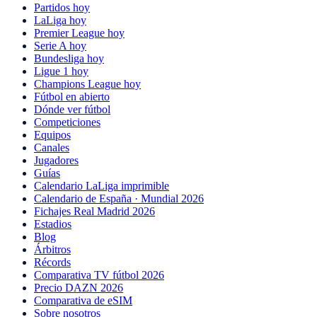
Partidos hoy
LaLiga hoy
Premier League hoy
Serie A hoy
Bundesliga hoy
Ligue 1 hoy
Champions League hoy
Fútbol en abierto
Dónde ver fútbol
Competiciones
Equipos
Canales
Jugadores
Guías
Calendario LaLiga imprimible
Calendario de España · Mundial 2026
Fichajes Real Madrid 2026
Estadios
Blog
Árbitros
Récords
Comparativa TV fútbol 2026
Precio DAZN 2026
Comparativa de eSIM
Sobre nosotros