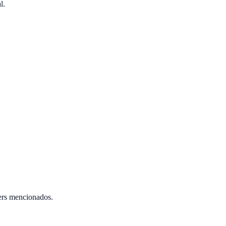
l.
ers mencionados.