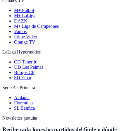
Canales TV
M+ Fútbol
M+ LaLiga
DAZN
M+ Liga de Campeones
Vamos
Prime Video
Orange TV
LaLiga Hypermotion
CD Tenerife
UD Las Palmas
Burgos CF
SD Eibar
Serie A · Primeira
Atalanta
Fiorentina
SL Benfica
Newsletter gratuita
Recibe cada lunes los partidos del finde y dónde