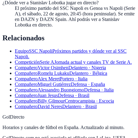
¿Dónde ver a Stanislav Lobotka jugar en directo?
El próximo partido del SSC Napoli es Genoa vs Napoli (Serie
A), el sábado, 22 de agosto, 20:45 (hora peninsular). Se emite
en DAZN y DAZN Spain. Ahí podrás ver a Stanislav
Lobotka en directo.
Relacionados
Equipo
SSC Napoli
Próximos partidos y dónde ver al SSC
Napoli.
Competición
Serie A
Jornada actual y canales TV de Serie A.
Compañero
Victor Osimhen
Delantero · Nigeria
Compañero
Romelu Lukaku
Delantero · Bélgica
Compañero
Alex Meret
Portero · Italia
Compañero
Miguel Gutiérrez
Defensa · España
Compañero
Alessandro Buongiorno
Defensa · Italia
Compañero
Juan Jesus
Defensa · Brasil
Compañero
Billy Gilmour
Centrocampista · Escocia
Compañero
David Neres
Delantero · Brasil
GolDirecto
Horarios y canales de fútbol en España. Actualizado al minuto.
GolDirecto.com no está asociada ni afiliada con LaLiga, UEFA,