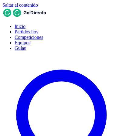
Saltar al contenido
Inicio
Partidos hoy
Competiciones
Equipos
Guías