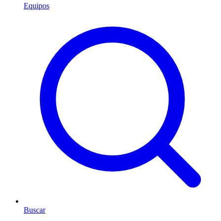
Equipos
Buscar