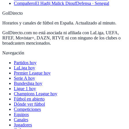
Compañero
El Hadji Malick Diouf
Defensa · Senegal
GolDirecto
Horarios y canales de fútbol en España. Actualizado al minuto.
GolDirecto.com no está asociada ni afiliada con LaLiga, UEFA,
RFEF, Movistar+, DAZN, RTVE ni con ninguno de los clubes o
broadcasters mencionados.
Navegación
Partidos hoy
LaLiga hoy
Premier League hoy
Serie A hoy
Bundesliga hoy
Ligue 1 hoy
Champions League hoy
Fútbol en abierto
Dónde ver fútbol
Competiciones
Equipos
Canales
Jugadores