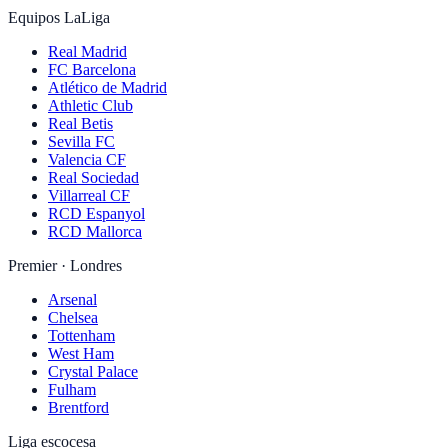
Equipos LaLiga
Real Madrid
FC Barcelona
Atlético de Madrid
Athletic Club
Real Betis
Sevilla FC
Valencia CF
Real Sociedad
Villarreal CF
RCD Espanyol
RCD Mallorca
Premier · Londres
Arsenal
Chelsea
Tottenham
West Ham
Crystal Palace
Fulham
Brentford
Liga escocesa