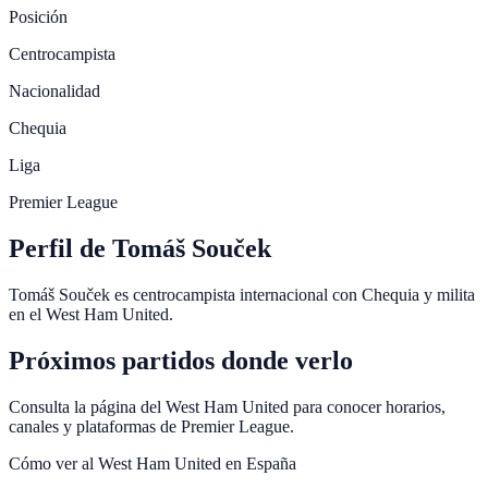
Posición
Centrocampista
Nacionalidad
Chequia
Liga
Premier League
Perfil de Tomáš Souček
Tomáš Souček es centrocampista internacional con Chequia y milita
en el West Ham United.
Próximos partidos donde verlo
Consulta la página del West Ham United para conocer horarios,
canales y plataformas de Premier League.
Cómo ver al
West Ham United
en España