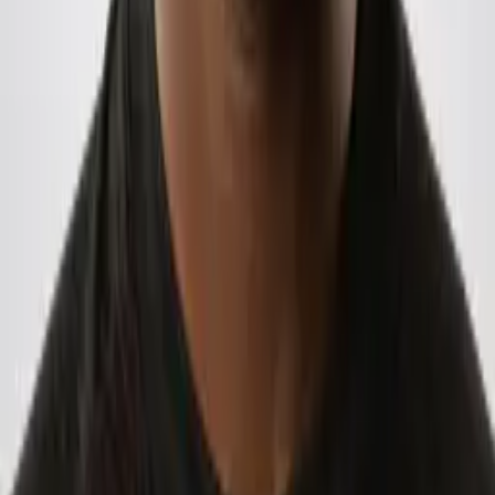
Real Sociedad
Villarreal CF
RCD Espanyol
RCD Mallorca
Premier · Londres
Arsenal
Chelsea
Tottenham
West Ham
Crystal Palace
Fulham
Brentford
Liga escocesa
Celtic
Rangers
Aberdeen
Hibernian
Canales TV
M+ Fútbol