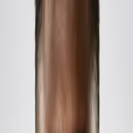
Perfil de Victor Boniface
Victor Boniface es delantero internacional con Nigeria y milita en el
Bayer 04 Leverkusen.
Próximos partidos donde verlo
Más abajo tienes los próximos partidos del Bayer 04 Leverkusen
con fecha, hora peninsular y canal de TV cuando está confirmado.
Próximos partidos del
Bayer 04
Leverkusen
Ver detalles del partido
Bayer Leverkusen vs Sevilla
Amistoso
Bayer Leverkusen
vs
Sevilla