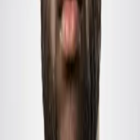
directo.
Relacionados
Equipo
Bayer 04 Leverkusen
Próximos partidos y dónde ver al
Bayer 04 Leverkusen.
Competición
Bundesliga
Jornada actual y canales TV de
Bundesliga.
Compañero
Florian Wirtz
Centrocampista · Alemania
Compañero
Granit Xhaka
Centrocampista · Suiza
Compañero
Patrik Schick
Delantero · Chequia
Compañero
Jonathan Tah
Defensa · Alemania
Compañero
Aleix García
Centrocampista · España
Compañero
Mark Flekken
Portero · Países Bajos
Compañero
Jarell Quansah
Defensa · Inglaterra
Compañero
Loïc Badé
Defensa · Francia
GolDirecto
Horarios y canales de fútbol en España. Actualizado al minuto.
GolDirecto.com no está asociada ni afiliada con LaLiga, UEFA,
RFEF, Movistar+, DAZN, RTVE ni con ninguno de los clubes o
broadcasters mencionados.