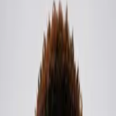
LaLiga
Champions League
Copa del Rey
Selección Española
Mundial 2026
Premier League
Serie A
Bundesliga
Ligue 1
Inicio
›
Jugadores
›
Victor Boniface