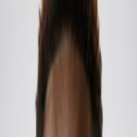
Delantero
·
Bayer 04 Leverkusen
Victor Boniface
Jugador del
Bayer 04 Leverkusen
en
Bundesliga
. Internacional con
Nigeria
.
Retrato ilustrativo generado por IA.
Equipo
Bayer 04 Leverkusen
Posición
Delantero
Nacionalidad
Nigeria
Liga
Bundesliga