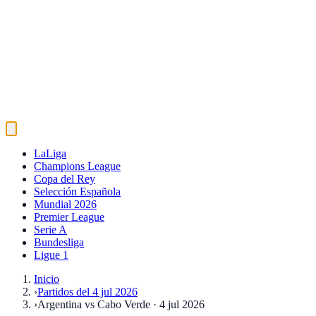
LaLiga
Champions League
Copa del Rey
Selección Española
Mundial 2026
Premier League
Serie A
Bundesliga
Ligue 1
Inicio
›
Partidos del 4 jul 2026
›
Argentina vs Cabo Verde · 4 jul 2026