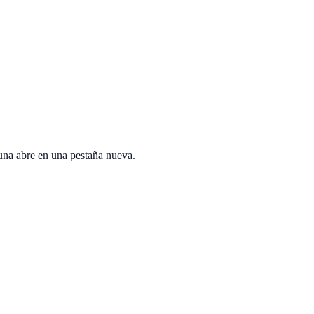
 una abre en una pestaña nueva.