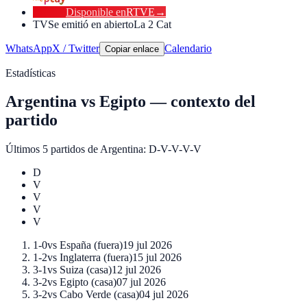
Disponible en
RTVE
→
TV
Se emitió en abierto
La 2 Cat
WhatsApp
X / Twitter
Calendario
Copiar enlace
Estadísticas
Argentina
vs
Egipto
—
contexto del
partido
Últimos 5 partidos de
Argentina
:
D-V-V-V-V
D
V
V
V
V
1-0
vs
España
(
fuera
)
19 jul 2026
1-2
vs
Inglaterra
(
fuera
)
15 jul 2026
3-1
vs
Suiza
(
casa
)
12 jul 2026
3-2
vs
Egipto
(
casa
)
07 jul 2026
3-2
vs
Cabo Verde
(
casa
)
04 jul 2026