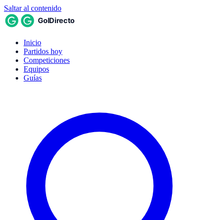
Saltar al contenido
Inicio
Partidos hoy
Competiciones
Equipos
Guías