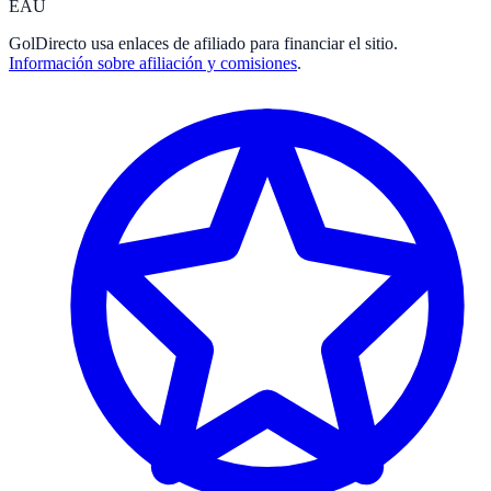
EAU
GolDirecto
usa enlaces de afiliado para financiar el sitio.
Información sobre afiliación y comisiones
.