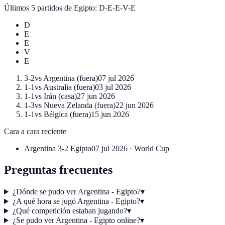
Últimos 5 partidos de
Egipto
:
D-E-E-V-E
D
E
E
V
E
3-2
vs
Argentina
(
fuera
)
07 jul 2026
1-1
vs
Australia
(
fuera
)
03 jul 2026
1-1
vs
Irán
(
casa
)
27 jun 2026
1-3
vs
Nueva Zelanda
(
fuera
)
22 jun 2026
1-1
vs
Bélgica
(
fuera
)
15 jun 2026
Cara a cara reciente
Argentina
3-2
Egipto
07 jul 2026
·
World Cup
Preguntas frecuentes
¿Dónde se pudo ver Argentina - Egipto?
▾
¿A qué hora se jugó Argentina - Egipto?
▾
¿Qué competición estaban jugando?
▾
¿Se pudo ver Argentina - Egipto online?
▾