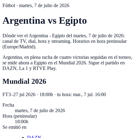
Fútbol ·
martes, 7 de julio de 2026
Argentina
vs
Egipto
Dónde ver el Argentina - Egipto del martes, 7 de julio de 2026:
canal de TV, dial, hora y streaming. Horarios en hora peninsular
(Europe/Madrid).
Argentina, en plena racha de cuatro victorias seguidas en el torneo,
se mide ahora a Egipto en el Mundial 2026. Sigue el partido en
DAZN, La 1 y RTVE Play.
Mundial 2026
FT
3
–
2
7 jul 2026 · 18:00h
· tu hora:
mar., 7 jul. 16:00
Fecha
martes, 7 de julio de 2026
Hora (peninsular)
18:00h
Se emitió en
DAZN