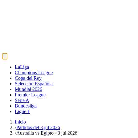
LaLiga
Champions League
Copa del Rey
Selección Española
Mundial 2026
Premier League
Serie A
Bundesliga
Ligue 1
Inicio
›
Partidos del 3 jul 2026
›
Australia vs Egipto · 3 jul 2026