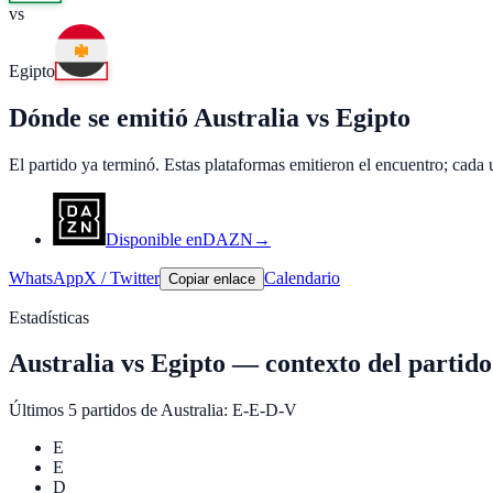
vs
Egipto
Dónde se emitió Australia vs Egipto
El partido ya terminó. Estas plataformas emitieron el encuentro; cada
Disponible en
DAZN
→
WhatsApp
X / Twitter
Calendario
Copiar enlace
Estadísticas
Australia
vs
Egipto
—
contexto del partido
Últimos 5 partidos de
Australia
:
E-E-D-V
E
E
D