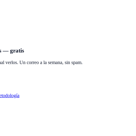
s — gratis
al verlos. Un correo a la semana, sin spam.
todología