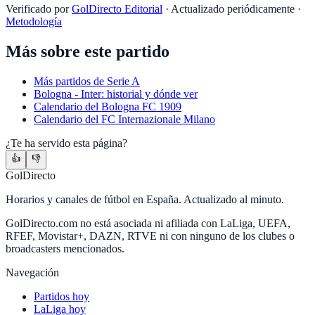
Verificado por
GolDirecto Editorial
·
Actualizado periódicamente
·
Metodología
Más sobre este partido
Más partidos de
Serie A
Bologna
-
Inter
: historial y dónde ver
Calendario
del
Bologna FC 1909
Calendario
del
FC Internazionale Milano
¿Te ha servido esta página?
👍
👎
GolDirecto
Horarios y canales de fútbol en España. Actualizado al minuto.
GolDirecto.com no está asociada ni afiliada con LaLiga, UEFA,
RFEF, Movistar+, DAZN, RTVE ni con ninguno de los clubes o
broadcasters mencionados.
Navegación
Partidos hoy
LaLiga hoy