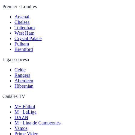
Premier · Londres
Arsenal
Chelsea
Tottenham
West Ham
Crystal Palace
Fulham
Brentford
Liga escocesa
Celtic
Rangers
Aberdeen
Hibernian
Canales TV
M+ Fútbol
M+ LaLiga
DAZN
M+ Liga de Campeones
Vamos
Prime Video