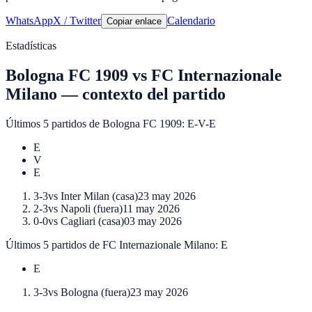
WhatsApp
X / Twitter
Calendario
Copiar enlace
Estadísticas
Bologna FC 1909
vs
FC Internazionale
Milano
—
contexto del partido
Últimos 5 partidos de
Bologna FC 1909
:
E-V-E
E
V
E
3-3
vs
Inter Milan
(
casa
)
23 may 2026
2-3
vs
Napoli
(
fuera
)
11 may 2026
0-0
vs
Cagliari
(
casa
)
03 may 2026
Últimos 5 partidos de
FC Internazionale Milano
:
E
E
3-3
vs
Bologna
(
fuera
)
23 may 2026