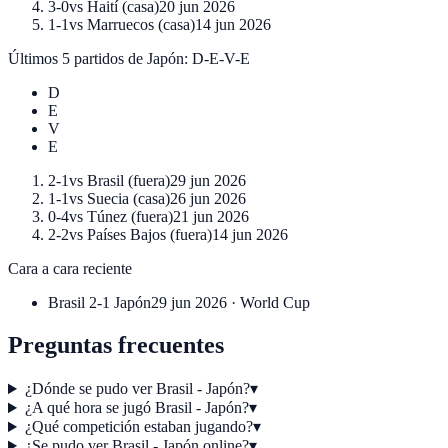
3-0
vs
Haití
(
casa
)
20 jun 2026
1-1
vs
Marruecos
(
casa
)
14 jun 2026
Últimos 5 partidos de
Japón
:
D-E-V-E
D
E
V
E
2-1
vs
Brasil
(
fuera
)
29 jun 2026
1-1
vs
Suecia
(
casa
)
26 jun 2026
0-4
vs
Túnez
(
fuera
)
21 jun 2026
2-2
vs
Países Bajos
(
fuera
)
14 jun 2026
Cara a cara reciente
Brasil
2-1
Japón
29 jun 2026
·
World Cup
Preguntas frecuentes
¿Dónde se pudo ver Brasil - Japón?
▾
¿A qué hora se jugó Brasil - Japón?
▾
¿Qué competición estaban jugando?
▾
¿Se pudo ver Brasil - Japón online?
▾