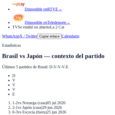
Disponible en
RTVE
→
Disponible en
Teledeporte
→
TV
Se emitió en abierto
La 2 Cat
WhatsApp
X / Twitter
Calendario
Copiar enlace
Estadísticas
Brasil
vs
Japón
—
contexto del partido
Últimos 5 partidos de
Brasil
:
D-V-V-V-E
D
V
V
V
E
1-2
vs
Noruega
(
casa
)
05 jul 2026
2-1
vs
Japón
(
casa
)
29 jun 2026
0-3
vs
Escocia
(
fuera
)
25 jun 2026