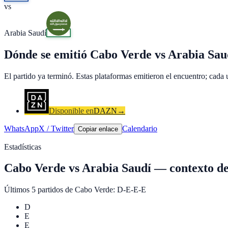
vs
Arabia Saudí
Dónde se emitió Cabo Verde vs Arabia Sau
El partido ya terminó. Estas plataformas emitieron el encuentro; cada
Disponible en
DAZN
→
WhatsApp
X / Twitter
Calendario
Copiar enlace
Estadísticas
Cabo Verde
vs
Arabia Saudí
—
contexto de
Últimos 5 partidos de
Cabo Verde
:
D-E-E-E
D
E
E