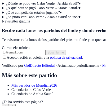
¿Dónde se pudo ver Cabo Verde - Arabia Saudí?
▾
¿A qué hora se jugó Cabo Verde - Arabia Saudí?
▾
¿Qué competición estaban jugando?
▾
¿Se pudo ver Cabo Verde - Arabia Saudí online?
▾
Newsletter gratuita
Recibe cada lunes los partidos del finde y dónde verlo
Te avisamos cada lunes de los partidos del próximo finde y en qué can
Correo electrónico
Suscribirme
Acepto recibir el boletín y la
política de privacidad
.
Verificado por
GolDirecto Editorial
·
Actualizado periódicamente
·
Me
Más sobre este partido
Más partidos de
Mundial 2026
Calendario
de
Cabo Verde
Calendario
de
Arabia Saudí
¿Te ha servido esta página?