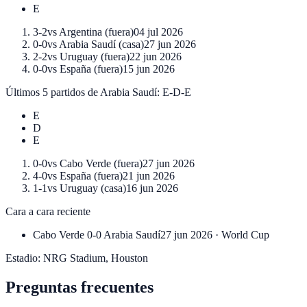
E
3-2
vs
Argentina
(
fuera
)
04 jul 2026
0-0
vs
Arabia Saudí
(
casa
)
27 jun 2026
2-2
vs
Uruguay
(
fuera
)
22 jun 2026
0-0
vs
España
(
fuera
)
15 jun 2026
Últimos 5 partidos de
Arabia Saudí
:
E-D-E
E
D
E
0-0
vs
Cabo Verde
(
fuera
)
27 jun 2026
4-0
vs
España
(
fuera
)
21 jun 2026
1-1
vs
Uruguay
(
casa
)
16 jun 2026
Cara a cara reciente
Cabo Verde
0-0
Arabia Saudí
27 jun 2026
·
World Cup
Estadio:
NRG Stadium
,
Houston
Preguntas frecuentes