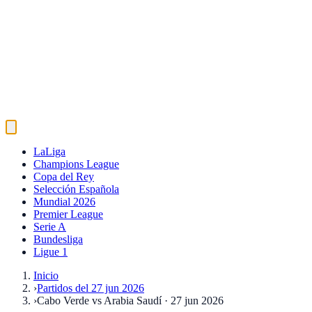
LaLiga
Champions League
Copa del Rey
Selección Española
Mundial 2026
Premier League
Serie A
Bundesliga
Ligue 1
Inicio
›
Partidos del 27 jun 2026
›
Cabo Verde vs Arabia Saudí · 27 jun 2026