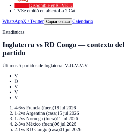
Disponible en
RTVE
→
TV
Se emitió en abierto
La 2 Cat
WhatsApp
X / Twitter
Calendario
Copiar enlace
Estadísticas
Inglaterra
vs
RD Congo
—
contexto del
partido
Últimos 5 partidos de
Inglaterra
:
V-D-V-V-V
V
D
V
V
V
4-6
vs
Francia
(
fuera
)
18 jul 2026
1-2
vs
Argentina
(
casa
)
15 jul 2026
1-2
vs
Noruega
(
fuera
)
11 jul 2026
2-3
vs
México
(
fuera
)
06 jul 2026
2-1
vs
RD Congo
(
casa
)
01 jul 2026