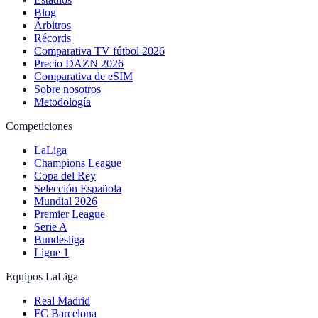
Blog
Árbitros
Récords
Comparativa TV fútbol 2026
Precio DAZN 2026
Comparativa de eSIM
Sobre nosotros
Metodología
Competiciones
LaLiga
Champions League
Copa del Rey
Selección Española
Mundial 2026
Premier League
Serie A
Bundesliga
Ligue 1
Equipos LaLiga
Real Madrid
FC Barcelona