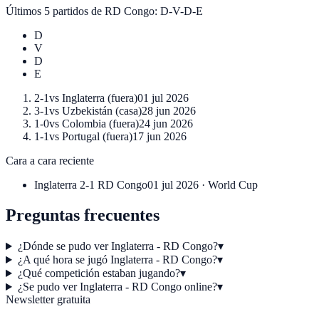
Últimos 5 partidos de
RD Congo
:
D-V-D-E
D
V
D
E
2-1
vs
Inglaterra
(
fuera
)
01 jul 2026
3-1
vs
Uzbekistán
(
casa
)
28 jun 2026
1-0
vs
Colombia
(
fuera
)
24 jun 2026
1-1
vs
Portugal
(
fuera
)
17 jun 2026
Cara a cara reciente
Inglaterra
2-1
RD Congo
01 jul 2026
·
World Cup
Preguntas frecuentes
¿Dónde se pudo ver Inglaterra - RD Congo?
▾
¿A qué hora se jugó Inglaterra - RD Congo?
▾
¿Qué competición estaban jugando?
▾
¿Se pudo ver Inglaterra - RD Congo online?
▾
Newsletter gratuita