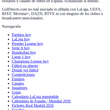
Horarios y canales de fútbol en España. Actualizado al minuto.
GolDirecto.com no está asociada ni afiliada con LaLiga, UEFA,
RFEF, Movistar+, DAZN, RTVE ni con ninguno de los clubes o
broadcasters mencionados.
Navegación
Partidos hoy
LaLiga hoy
Premier League hoy
Serie A hoy
Bundesliga hoy
Ligue 1 hoy
Champions League hoy
Fútbol en abierto
Dónde ver fútbol
Competiciones
Equipos
Canales
Jugadores
Guías
Calendario LaLiga imprimible
Calendario de España · Mundial 2026
Fichajes Real Madrid 2026
Estadios