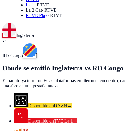
La 1
·
RTVE
La 2 Cat
·
RTVE
RTVE Play
·
RTVE
Inglaterra
vs
RD Congo
Dónde se emitió Inglaterra vs RD Congo
El partido ya terminó. Estas plataformas emitieron el encuentro; cada
una abre en una pestaña nueva.
Disponible en
DAZN
→
Disponible en
TVE La 1
→