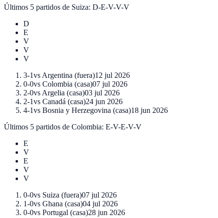
Últimos 5 partidos de
Suiza
:
D-E-V-V-V
D
E
V
V
V
3-1
vs
Argentina
(
fuera
)
12 jul 2026
0-0
vs
Colombia
(
casa
)
07 jul 2026
2-0
vs
Argelia
(
casa
)
03 jul 2026
2-1
vs
Canadá
(
casa
)
24 jun 2026
4-1
vs
Bosnia y Herzegovina
(
casa
)
18 jun 2026
Últimos 5 partidos de
Colombia
:
E-V-E-V-V
E
V
E
V
V
0-0
vs
Suiza
(
fuera
)
07 jul 2026
1-0
vs
Ghana
(
casa
)
04 jul 2026
0-0
vs
Portugal
(
casa
)
28 jun 2026