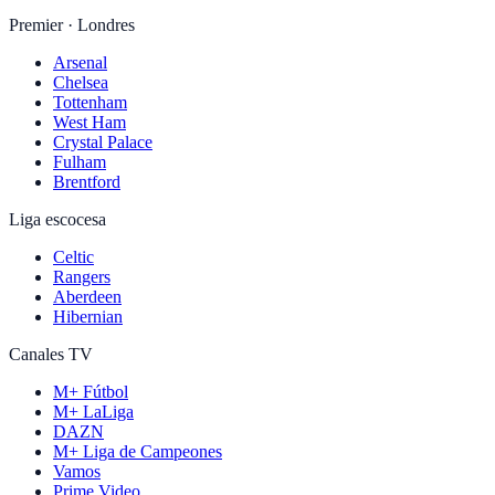
Premier · Londres
Arsenal
Chelsea
Tottenham
West Ham
Crystal Palace
Fulham
Brentford
Liga escocesa
Celtic
Rangers
Aberdeen
Hibernian
Canales TV
M+ Fútbol
M+ LaLiga
DAZN
M+ Liga de Campeones
Vamos
Prime Video