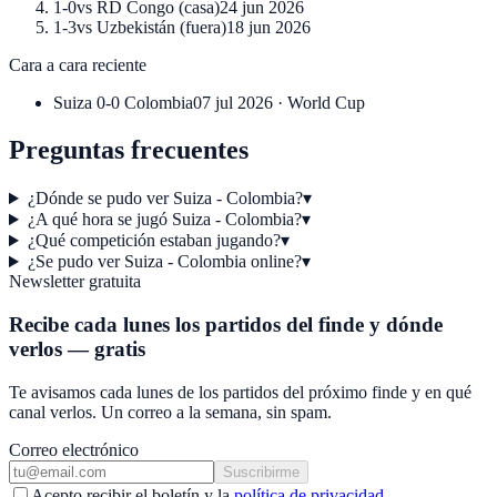
1-0
vs
RD Congo
(
casa
)
24 jun 2026
1-3
vs
Uzbekistán
(
fuera
)
18 jun 2026
Cara a cara reciente
Suiza
0-0
Colombia
07 jul 2026
·
World Cup
Preguntas frecuentes
¿Dónde se pudo ver Suiza - Colombia?
▾
¿A qué hora se jugó Suiza - Colombia?
▾
¿Qué competición estaban jugando?
▾
¿Se pudo ver Suiza - Colombia online?
▾
Newsletter gratuita
Recibe cada lunes los partidos del finde y dónde
verlos — gratis
Te avisamos cada lunes de los partidos del próximo finde y en qué
canal verlos. Un correo a la semana, sin spam.
Correo electrónico
Suscribirme
Acepto recibir el boletín y la
política de privacidad
.