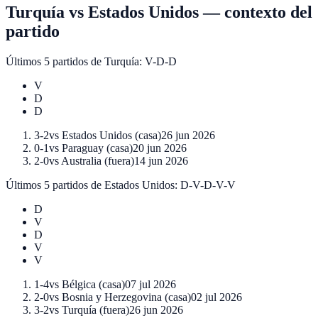
Turquía
vs
Estados Unidos
—
contexto del
partido
Últimos 5 partidos de
Turquía
:
V-D-D
V
D
D
3-2
vs
Estados Unidos
(
casa
)
26 jun 2026
0-1
vs
Paraguay
(
casa
)
20 jun 2026
2-0
vs
Australia
(
fuera
)
14 jun 2026
Últimos 5 partidos de
Estados Unidos
:
D-V-D-V-V
D
V
D
V
V
1-4
vs
Bélgica
(
casa
)
07 jul 2026
2-0
vs
Bosnia y Herzegovina
(
casa
)
02 jul 2026
3-2
vs
Turquía
(
fuera
)
26 jun 2026