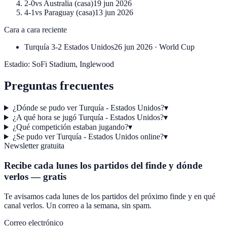
2-0
vs
Australia
(
casa
)
19 jun 2026
4-1
vs
Paraguay
(
casa
)
13 jun 2026
Cara a cara reciente
Turquía
3-2
Estados Unidos
26 jun 2026
·
World Cup
Estadio:
SoFi Stadium
,
Inglewood
Preguntas frecuentes
¿Dónde se pudo ver Turquía - Estados Unidos?
▾
¿A qué hora se jugó Turquía - Estados Unidos?
▾
¿Qué competición estaban jugando?
▾
¿Se pudo ver Turquía - Estados Unidos online?
▾
Newsletter gratuita
Recibe cada lunes los partidos del finde y dónde
verlos — gratis
Te avisamos cada lunes de los partidos del próximo finde y en qué
canal verlos. Un correo a la semana, sin spam.
Correo electrónico