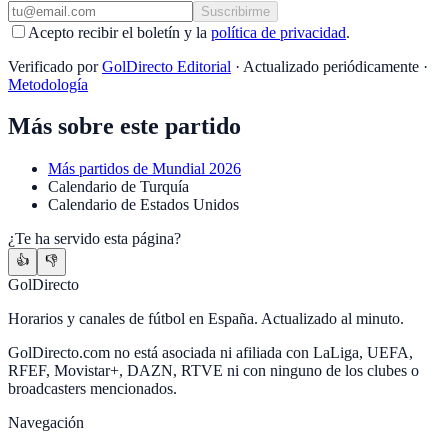
Suscribirme
Acepto recibir el boletín y la
política de privacidad
.
Verificado por
GolDirecto Editorial
·
Actualizado periódicamente
·
Metodología
Más sobre este partido
Más partidos de
Mundial 2026
Calendario
de
Turquía
Calendario
de
Estados Unidos
¿Te ha servido esta página?
👍
👎
GolDirecto
Horarios y canales de fútbol en España. Actualizado al minuto.
GolDirecto.com no está asociada ni afiliada con LaLiga, UEFA,
RFEF, Movistar+, DAZN, RTVE ni con ninguno de los clubes o
broadcasters mencionados.
Navegación