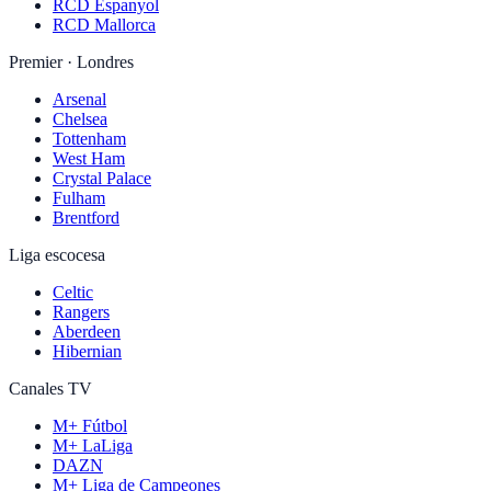
RCD Espanyol
RCD Mallorca
Premier · Londres
Arsenal
Chelsea
Tottenham
West Ham
Crystal Palace
Fulham
Brentford
Liga escocesa
Celtic
Rangers
Aberdeen
Hibernian
Canales TV
M+ Fútbol
M+ LaLiga
DAZN
M+ Liga de Campeones