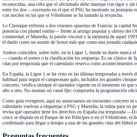
reconocidas, una cifra que el aficionado debe manejar con rigor y sin
entre los dos —escenario en el que el PSG ha mostrado su jerarquía re
con noches en las que el Vélodrome se ha tomado la revancha.
Le Classique enfrenta a dos visiones opuestas de Francia: la capital 
potencia con plantel estelar— frente al arraigo popular y obrero del
continental; el Marsella, la pasión visceral y la memoria de aquel 199
el duelo como un asunto de honor más que como una jornada cualquie
Ambos coinciden, sobre todo, en la Ligue 1, donde su duelo marca el
— cuando el sorteo o la clasificación los empareja. Es un clásico de li
citas por temporada que el calendario reserva como acontecimientos e
En España, la Ligue 1 se ha visto en las últimas temporadas a través
habitual para seguir el campeonato galo, incluidos los grandes choqu
concreto, verifica siempre el operador vigente en el momento en que 
año a otro. No asumas un canal fijo: comprueba la programación oficia
Como guía evergreen, aquí no anunciamos un encuentro concreto ni una
calendario vuelvan a emparejar a PSG y Marsella, la rutina para no perd
revisa qué operador tiene los derechos en España esa temporada —DAZN
cruce se disputa en el Parque de los Príncipes o en el Vélodrome, el h
confirmado para llegar a tiempo a una de las grandes citas del fútbol 
Preguntas frecuentes