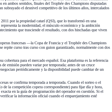
adas en ambos sentidos, finales del Trophée des Champions disputadas
n subrayado el desnivel competitivo de los últimos años, intercalados
 2011 por la propiedad catarí (QSI), que lo transformó en una
SG representa la modernidad, el músculo económico y la ambición
ontecimiento que trasciende el resultado, con dos hinchadas que viven
s coperas francesas —la Copa de Francia y el Trophée des Champions
d: se repite curso tras curso con guion garantizado, normalmente con dos
u cobertura para el mercado español. Esa plataforma es la referencia
s de emisión pueden variar por temporada; antes de un cruce
renegocian periódicamente y la disponibilidad puede cambiar de un
ncesas se confirma temporada a temporada. Cuando el sorteo o el
 (o de la competición copera correspondiente) para fijar día y hora,
exacta en la guía de programación del operador en cuestión. Si el
 verificar la información oficial cuando el emparejamiento esté