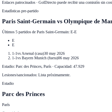
Enlaces patrocinados · GolDirecto puede recibir una comisión sin coste
Estadísticas pre-partido
Paris Saint-Germain
vs
Olympique de Mars
Últimos 5 partidos de
Paris Saint-Germain
:
E-E
E
E
1-1
vs
Arsenal
(
casa
)
30 may 2026
1-1
vs
Bayern Munich
(
fuera
)
06 may 2026
Estadio:
Parc des Princes
,
París
·
Capacidad:
47.929
Lesiones/sancionados:
Lista próximamente.
Estadio
Parc des Princes
París