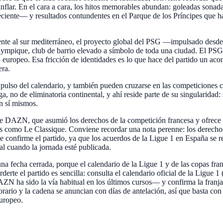
 inflar. En el cara a cara, los hitos memorables abundan: goleadas son
ciente— y resultados contundentes en el Parque de los Príncipes que ha
frente al sur mediterráneo, el proyecto global del PSG —impulsado desde
 Olympique, club de barrio elevado a símbolo de toda una ciudad. El P
3 europeo. Esa fricción de identidades es lo que hace del partido un ac
ra.
 pulso del calendario, y también pueden cruzarse en las competicione
ga, no de eliminatoria continental, y ahí reside parte de su singularida
n sí mismos.
 de DAZN, que asumió los derechos de la competición francesa y ofrece s
es como Le Classique. Conviene recordar una nota perenne: los derecho
se confirme el partido, ya que los acuerdos de la Ligue 1 en España se 
l cuando la jornada esté publicada.
 fecha cerrada, porque el calendario de la Ligue 1 y de las copas fra
erte el partido es sencilla: consulta el calendario oficial de la Ligue 1
 ha sido la vía habitual en los últimos cursos— y confirma la franja 
orario y la cadena se anuncian con días de antelación, así que basta con
europeo.