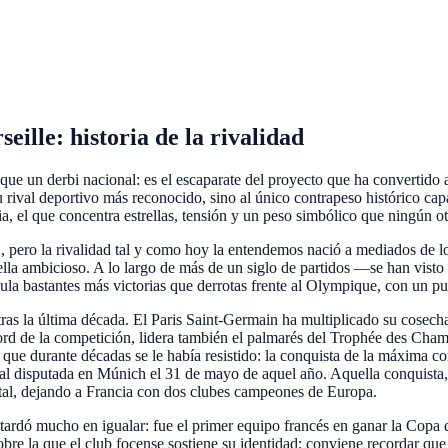
eille
: historia de la rivalidad
ue un derbi nacional: es el escaparate del proyecto que ha convertido a
ival deportivo más reconocido, sino al único contrapeso histórico capa
ia, el que concentra estrellas, tensión y un peso simbólico que ningún o
 pero la rivalidad tal y como hoy la entendemos nació a mediados de lo
lla ambicioso. A lo largo de más de un siglo de partidos —se han visto
mula bastantes más victorias que derrotas frente al Olympique, con un 
tras la última década. El Paris Saint-Germain ha multiplicado su cosecha 
écord de la competición, lidera también el palmarés del Trophée des 
 que durante décadas se le había resistido: la conquista de la máxima 
 final disputada en Múnich el 31 de mayo de aquel año. Aquella conquista
ental, dejando a Francia con dos clubes campeones de Europa.
 tardó mucho en igualar: fue el primer equipo francés en ganar la Copa 
sobre la que el club focense sostiene su identidad; conviene recordar q