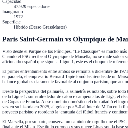
Capacidad
47.929
espectadores
Inaugurado
1972
Superficie
Híbrido (Desso GrassMaster)
Paris Saint-Germain
vs
Olympique de Mars
Visto desde el Parque de los Príncipes, "Le Classique" es mucho más q
Cuando el PSG recibe al Olympique de Marsella, no se mide solo a su r
aficionado español que sigue la Ligue 1, este es el choque de referenc
El primer enfrentamiento entre ambos se remonta a diciembre de 1971,
en paralelo, el empresario Bernard Tapie tomó las riendas de un Marse
balance global es claramente favorable al conjunto parisino, que acu
Desde la perspectiva del palmarés, la asimetría es notable, sobre todo 
de la Ligue 1: suma alrededor de catorce campeonatos de Liga, el r
de Copas de Francia. A ese dominio doméstico el club añadió el logro
vez en su historia en 2025, al golear por 5-0 al Inter de Milán en la
proyecto parisino y reordenó la jerarquía del fútbol francés y contin
El Marsella, por su parte, conserva un capítulo de orgullo que el PSG
final ante el Milan. Ese título europeo y sus nueve Ligas son la base 