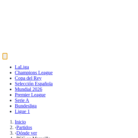
LaLiga
Champions League
Copa del Rey
Selección Española
Mundial 2026
Premier League
Serie A
Bundesliga
Ligue 1
Inicio
›
Partidos
›
Dónde ver