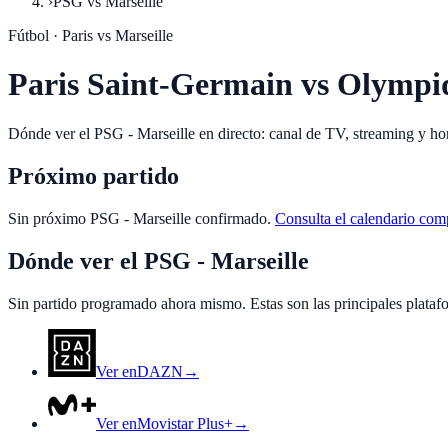
›
PSG vs Marseille
Fútbol ·
Paris
vs
Marseille
Paris Saint-Germain vs Olympiq
Dónde ver el PSG - Marseille en directo: canal de TV, streaming y hor
Próximo partido
Sin próximo
PSG
-
Marseille
confirmado.
Consulta el calendario com
Dónde ver el
PSG
-
Marseille
Sin partido programado ahora mismo. Estas son las principales plataf
Ver en
DAZN
→
Ver en
Movistar Plus+
→