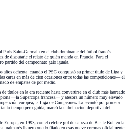
l Paris Saint-Germain en el club dominante del fútbol francés.
z de disputarle el relato de quién manda en Francia. Para el
tro partido del campeonato galo iguala.
s años ochenta, cuando el PSG conquistó su primer título de Liga y,
 las caras en más de cien ocasiones entre todas las competiciones— el
puñado de empates de por medio.
de títulos en la era reciente hasta convertirse en el club más laureado
Champions —la Supercopa francesa— y atesora un número muy elevado
competición europea, la Liga de Campeones. La levantó por primera
, tanto tiempo perseguida, marcó la culminación deportiva del
de Europa, en 1993, con el célebre gol de cabeza de Basile Boli en la
ue su palmarés liguero quedó fijado en esas nueve coronas oficialmente