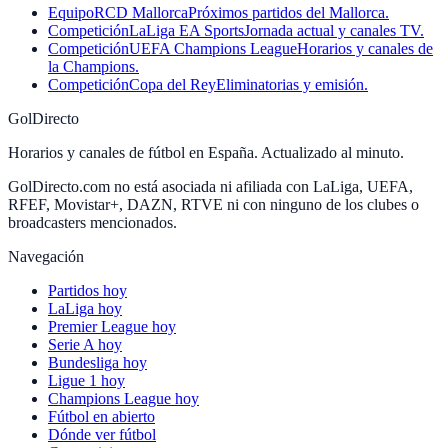
Equipo
RCD Mallorca
Próximos partidos del Mallorca.
Competición
LaLiga EA Sports
Jornada actual y canales TV.
Competición
UEFA Champions League
Horarios y canales de
la Champions.
Competición
Copa del Rey
Eliminatorias y emisión.
GolDirecto
Horarios y canales de fútbol en España. Actualizado al minuto.
GolDirecto.com no está asociada ni afiliada con LaLiga, UEFA,
RFEF, Movistar+, DAZN, RTVE ni con ninguno de los clubes o
broadcasters mencionados.
Navegación
Partidos hoy
LaLiga hoy
Premier League hoy
Serie A hoy
Bundesliga hoy
Ligue 1 hoy
Champions League hoy
Fútbol en abierto
Dónde ver fútbol