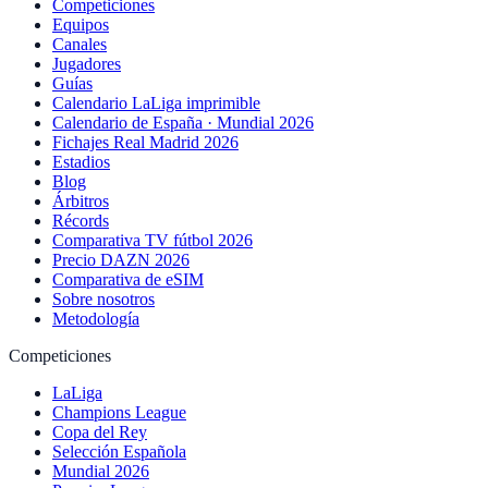
Competiciones
Equipos
Canales
Jugadores
Guías
Calendario LaLiga imprimible
Calendario de España · Mundial 2026
Fichajes Real Madrid 2026
Estadios
Blog
Árbitros
Récords
Comparativa TV fútbol 2026
Precio DAZN 2026
Comparativa de eSIM
Sobre nosotros
Metodología
Competiciones
LaLiga
Champions League
Copa del Rey
Selección Española
Mundial 2026