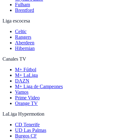
Fulham
Brentford
Liga escocesa
Celtic
Rangers
Aberdeen
Hibernian
Canales TV
M+ Fútbol
M+ LaLiga
DAZN
M+ Liga de Campeones
Vamos
Prime Video
Orange TV
LaLiga Hypermotion
CD Tenerife
UD Las Palmas
Burgos CF