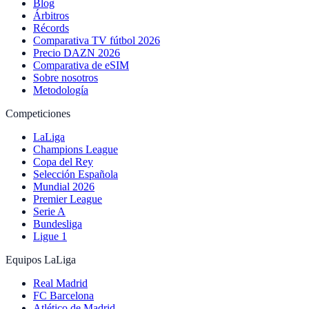
Blog
Árbitros
Récords
Comparativa TV fútbol 2026
Precio DAZN 2026
Comparativa de eSIM
Sobre nosotros
Metodología
Competiciones
LaLiga
Champions League
Copa del Rey
Selección Española
Mundial 2026
Premier League
Serie A
Bundesliga
Ligue 1
Equipos LaLiga
Real Madrid
FC Barcelona
Atlético de Madrid