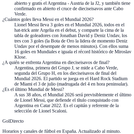
abierto y gratis el Argentina - Austria de la J2, y también tiene
confirmado en abierto el cruce de dieciseisavos ante Cabo
Verde.
¿Cuántos goles lleva Messi en el Mundial 2026?
Lionel Messi lleva 3 goles en el Mundial 2026, todos en el
hat-trick ante Argelia en el debut, y comparte la cima de la
tabla de goleadores con Jonathan David y Deniz Undav, los
tres con 3 goles (la Bota de Oro la lidera de momento Deniz
Undav por el desempate de menos minutos). Con ellos suma
16 goles en Mundiales e iguala el récord histórico de Miroslav
Klose.
¿A quién se enfrenta Argentina en dieciseisavos de final?
Argentina, primera del Grupo J, se mide a Cabo Verde,
segunda del Grupo H, en los dieciseisavos de final del
Mundial 2026. El partido se juega en el Hard Rock Stadium
de Miami el 3 de julio (madrugada del 4 en hora peninsular).
¿Es el último Mundial de Messi?
A sus 38 años, el Mundial 2026 será previsiblemente el último
de Lionel Messi, que defiende el título conquistado con
Argentina en Catar 2022. Es el capitán y referente de la
selección de Lionel Scaloni.
GolDirecto
Horarios y canales de fútbol en España. Actualizado al minuto.