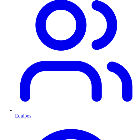
Equipos