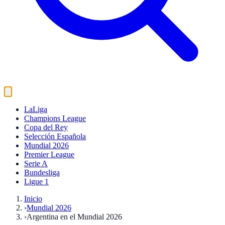
LaLiga
Champions League
Copa del Rey
Selección Española
Mundial 2026
Premier League
Serie A
Bundesliga
Ligue 1
Inicio
›
Mundial 2026
›
Argentina en el Mundial 2026