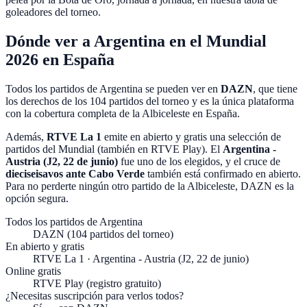
goleadores del torneo.
Dónde ver a Argentina en el Mundial
2026 en España
Todos los partidos de Argentina se pueden ver en
DAZN
, que tiene
los derechos de los
104 partidos del torneo
y es la única plataforma
con la cobertura completa de la Albiceleste en España.
Además,
RTVE La 1
emite en abierto y gratis una selección de
partidos del Mundial (también en
RTVE Play
). El
Argentina -
Austria (J2, 22 de junio)
fue uno de los elegidos, y el cruce de
dieciseisavos ante Cabo Verde
también está confirmado en abierto.
Para no perderte ningún otro partido de la Albiceleste, DAZN es la
opción segura.
Todos los partidos de Argentina
DAZN (104 partidos del torneo)
En abierto y gratis
RTVE La 1 · Argentina - Austria (J2, 22 de junio)
Online gratis
RTVE Play (registro gratuito)
¿Necesitas suscripción para verlos todos?