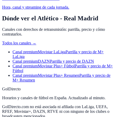
Hora, canal y streaming de cada jornada.
Dónde ver el Atlético - Real Madrid
Canales con derechos de retransmisión: parrilla, precio y cómo
contratarlos.
Todos los canales
→
Canal premium
Movistar LaLiga
Parrilla y precio de M+
LaLiga
Canal premium
DAZN
Parrilla y precio de DAZN
Canal premium
Movistar Plus+ Fútbol
Parrilla y precio de M+
Fútbol
Canal premium
Movistar Plus+ Resumen
Parrilla y precio de
M+ Resumen
GolDirecto
Horarios y canales de fútbol en España. Actualizado al minuto.
GolDirecto.com no está asociada ni afiliada con LaLiga, UEFA,
RFEF, Movistar+, DAZN, RTVE ni con ninguno de los clubes o
broadcasters mencionados.