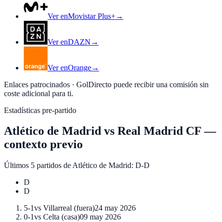
Ver en
Movistar Plus+
→
Ver en
DAZN
→
Ver en
Orange
→
Enlaces patrocinados · GolDirecto puede recibir una comisión sin
coste adicional para ti.
Estadísticas pre-partido
Atlético de Madrid
vs
Real Madrid CF
—
contexto previo
Últimos 5 partidos de
Atlético de Madrid
:
D-D
D
D
5-1
vs
Villarreal
(
fuera
)
24 may 2026
0-1
vs
Celta
(
casa
)
09 may 2026