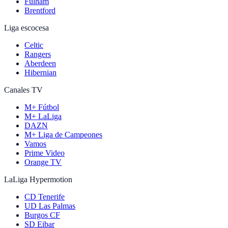
Fulham
Brentford
Liga escocesa
Celtic
Rangers
Aberdeen
Hibernian
Canales TV
M+ Fútbol
M+ LaLiga
DAZN
M+ Liga de Campeones
Vamos
Prime Video
Orange TV
LaLiga Hypermotion
CD Tenerife
UD Las Palmas
Burgos CF
SD Eibar