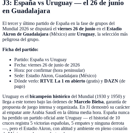
J3: España vs Uruguay — el 26 de junio
en Guadalajara
El tercer y último partido de España en la fase de grupos del
Mundial 2026 se disputará el
viernes 26 de junio
en el
Estadio
Akron de Guadalajara
(México) ante
Uruguay
, la selección más
peligrosa del grupo.
Ficha del partido:
Partido: España vs Uruguay
Fecha: viernes 26 de junio de 2026
Hora: por confirmar (hora peninsular)
Sede: Estadio Akron, Guadalajara (México)
Dónde verlo:
RTVE La 1 en abierto
(gratis) y
DAZN
(de
pago)
Uruguay es el
bicampeón histórico
del Mundial (1930 y 1950) y
llega a este torneo bajo las órdenes de
Marcelo Bielsa
, garantía de
propuesta de juego intensa y organizada. En J1 demostró su carácter
al empatar ante Arabia Saudí en la última media hora. España nunca
ha perdido un partido oficial ante Uruguay — el historial de 10
cruces registra 5 victorias españolas, 5 empates y ninguna derrota
—, pero el Estadio Akron, con altitud y ambiente en pleno corazón