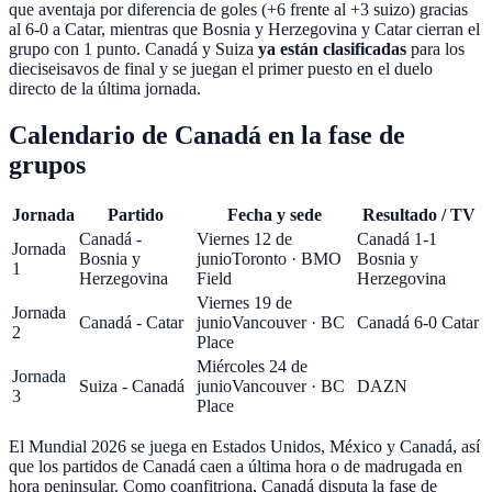
que aventaja por diferencia de goles (+6 frente al +3 suizo) gracias
al 6-0 a Catar, mientras que Bosnia y Herzegovina y Catar cierran el
grupo con 1 punto. Canadá y Suiza
ya están clasificadas
para los
dieciseisavos de final y se juegan el primer puesto en el duelo
directo de la última jornada.
Calendario de Canadá en la fase de
grupos
Jornada
Partido
Fecha y sede
Resultado / TV
Canadá -
Viernes 12 de
Canadá 1-1
Jornada
Bosnia y
junio
Toronto · BMO
Bosnia y
1
Herzegovina
Field
Herzegovina
Viernes 19 de
Jornada
Canadá - Catar
junio
Vancouver · BC
Canadá 6-0 Catar
2
Place
Miércoles 24 de
Jornada
Suiza - Canadá
junio
Vancouver · BC
DAZN
3
Place
El Mundial 2026 se juega en
Estados Unidos, México y Canadá
, así
que los partidos de Canadá caen a última hora o de madrugada en
hora peninsular. Como coanfitriona, Canadá disputa la fase de