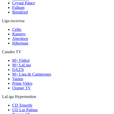
Crystal Palace
Fulham
Brentford
Liga escocesa
Celtic
Rangers
Aberdeen
Hibernian
Canales TV
M+ Fútbol
M+ LaLiga
DAZN
M+ Liga de Campeones
Vamos
Prime Video
Orange TV
LaLiga Hypermotion
CD Tenerife
UD Las Palmas