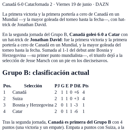
Canadá 6-0 Catar
Jornada 2
·
Viernes 19 de junio
·
DAZN
La primera victoria y la primera portería a cero de Canadá en un
Mundial —y la mayor goleada del torneo hasta la fecha—, con hat-
trick de Jonathan David.
En la segunda jornada del Grupo B,
Canadá goleó 6-0 a Catar
con
un hat-trick de
Jonathan David
: fue la primera victoria y la primera
portería a cero de Canadá en un Mundial, y la mayor goleada del
torneo hasta la fecha. Sumada al 1-1 del debut ante Bosnia y
Herzegovina —su primer punto mundialista—, el triunfo dejó a la
selección de
Jesse Marsch
con un pie en los dieciseisavos.
Grupo B: clasificación actual
Pos.
Selección
PJ
G
E
P
Dif.
Pts
1
Canadá
2
1
1
0
+6
4
2
Suiza
2
1
1
0
+3
4
3
Bosnia y Herzegovina
2
0
1
1
-3
1
4
Catar
2
0
1
1
-6
1
Tras la segunda jornada,
Canadá es primera del Grupo B
con 4
puntos (una victoria y un empate). Empata a puntos con Suiza, a la