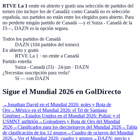
RTVE La 1
emite en abierto y gratis
una selección de partidos del
torneo (no incluye los de Canadá)
: como Canadá no es selección
española, sus partidos no están entre los elegidos para abierto. Para
no perderte ningún partido de Canadá —y el Suiza - Canadá de la
J3—, DAZN es la opción segura.
Todos los partidos de Canadá
DAZN (104 partidos del torneo)
En abierto y gratis
RTVE La 1 · no emite a Canadá
Partido estrella
Suiza - Canadá (J3) · 24-jun · DAZN
¿Necesitas suscripción para verla?
Sí — con DAZN
Sigue el Mundial 2026 en GolDirecto
→
Jonathan David en el Mundial 2026: goles y Bota de
Oro
→
México en el Mundial 2026: el Tri de Santiago
Giménez
→
Estados Unidos en el Mundial 2026: Pulisic y el
USMNT anfitrión
→
Goleadores y Bota de Oro del Mundial
2026
→
Clasificados para los dieciseisavos del Mundial 2026
→
Tabla
de clasificación de los 12 grupos
→
Cuadro de octavos del Mundial
2026
→
Ver el Mundial 2026: cuadro y grupos
→
DAZN: precio y