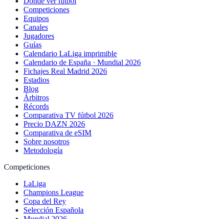
Dónde ver fútbol
Competiciones
Equipos
Canales
Jugadores
Guías
Calendario LaLiga imprimible
Calendario de España · Mundial 2026
Fichajes Real Madrid 2026
Estadios
Blog
Árbitros
Récords
Comparativa TV fútbol 2026
Precio DAZN 2026
Comparativa de eSIM
Sobre nosotros
Metodología
Competiciones
LaLiga
Champions League
Copa del Rey
Selección Española
Mundial 2026