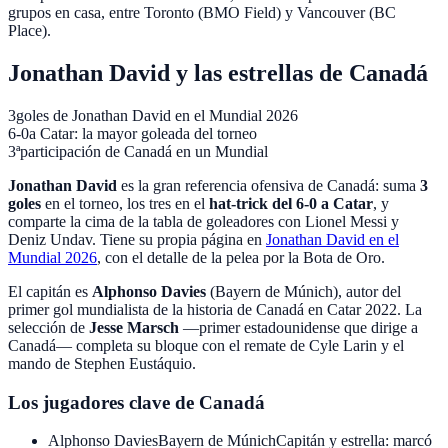
grupos en casa, entre Toronto (BMO Field) y Vancouver (BC
Place).
Jonathan David y las estrellas de Canadá
3
goles de Jonathan David en el Mundial 2026
6-0
a Catar: la mayor goleada del torneo
3ª
participación de Canadá en un Mundial
Jonathan David
es la gran referencia ofensiva de Canadá: suma
3
goles
en el torneo, los tres en el
hat-trick del 6-0 a Catar
, y
comparte la cima de la tabla de goleadores con Lionel Messi y
Deniz Undav. Tiene su propia página en
Jonathan David en el
Mundial 2026
, con el detalle de la pelea por la Bota de Oro.
El capitán es
Alphonso Davies
(Bayern de Múnich), autor del
primer gol mundialista de la historia de Canadá en Catar 2022. La
selección de
Jesse Marsch
—primer estadounidense que dirige a
Canadá— completa su bloque con el remate de Cyle Larin y el
mando de Stephen Eustáquio.
Los jugadores clave de Canadá
Alphonso Davies
Bayern de Múnich
Capitán y estrella: marcó