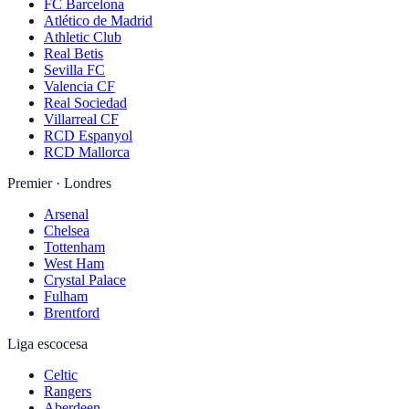
FC Barcelona
Atlético de Madrid
Athletic Club
Real Betis
Sevilla FC
Valencia CF
Real Sociedad
Villarreal CF
RCD Espanyol
RCD Mallorca
Premier · Londres
Arsenal
Chelsea
Tottenham
West Ham
Crystal Palace
Fulham
Brentford
Liga escocesa
Celtic
Rangers
Aberdeen