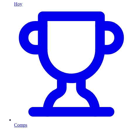
Hoy
Comps