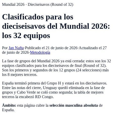
Mundial 2026 · Dieciseisavos (Round of 32)
Clasificados para los
dieciseisavos del Mundial 2026:
los 32 equipos
Por
Jan Nafta
·
Publicado el
21 de junio de 2026
·
Actualizado el
27
de junio de 2026
·
Metodología
La fase de grupos del Mundial 2026 ya está cerrada: estos son los 32
equipos clasificados para los dieciseisavos de final (Round of 32).
Son los primeros y segundos de los 12 grupos (24 selecciones) más
los 8 mejores terceros.
España terminó primera del Grupo H y estará en los dieciseisavos.
Entre las notas del cierre, Uruguay quedó eliminada en la fase de
grupos y Cabo Verde se coló como segunda; la tabla de mejores
terceros la encabezó RD Congo.
Ámbito:
esta página cubre la
selección masculina absoluta
de
España
.