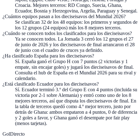
Croacia. Mejores terceros: RD Congo, Suecia, Ghana,
Ecuador, Bosnia y Herzegovina, Argelia, Paraguay y Senegal.
¿Cuántos equipos pasan a los dieciseisavos del Mundial 2026?
Se clasifican 32 de los 48 equipos: los primeros y segundos de
los 12 grupos (24 equipos) más los 8 mejores terceros.
¿Cuándo se conocen todos los clasificados para los dieciseisavos?
Ya se conocen todos. La Jornada 3 cerró los 12 grupos el 27
de junio de 2026 y los dieciseisavos de final arrancaron el 28
de junio con el cuadro de cruces ya definido.
¿Ha clasificado España para los dieciseisavos?
Sí. España ganó el Grupo H con 7 puntos (2 victorias y 1
empate, sin encajar goles) y jugará los dieciseisavos de final.
Consulta el hub de España en el Mundial 2026 para su rival y
calendario.
¿Está clasificado Ecuador para los dieciseisavos?
Sí. Ecuador terminó 3.º del Grupo E con 4 puntos (incluida su
victoria por 2-1 sobre Alemania) y entró como uno de los 8
mejores terceros, así que disputa los dieciseisavos de final. En
la tabla de terceros quedó como 4.º mejor tercero, justo por
detrás de Ghana: ambos empataron a 4 puntos, 0 de diferencia
y 2 goles a favor, y Ghana ganó el desempate por fair play
(menos tarjetas).
GolDirecto