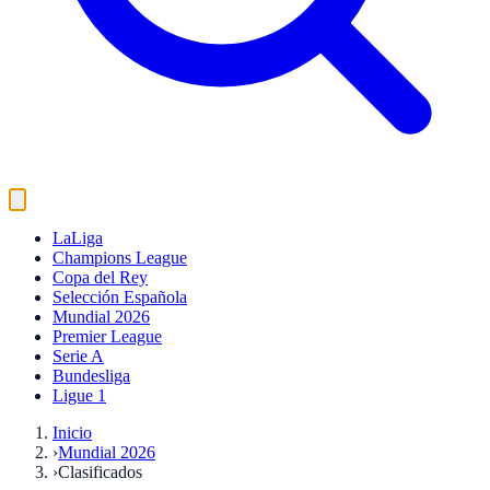
LaLiga
Champions League
Copa del Rey
Selección Española
Mundial 2026
Premier League
Serie A
Bundesliga
Ligue 1
Inicio
›
Mundial 2026
›
Clasificados