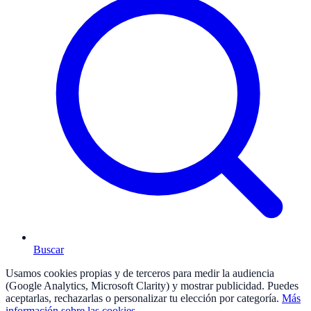
Buscar
Usamos cookies propias y de terceros para medir la audiencia
(Google Analytics, Microsoft Clarity) y mostrar publicidad. Puedes
aceptarlas, rechazarlas o personalizar tu elección por categoría.
Más
información sobre las cookies
.