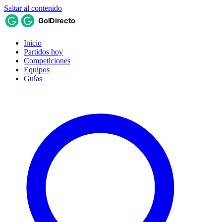
Saltar al contenido
Inicio
Partidos hoy
Competiciones
Equipos
Guías