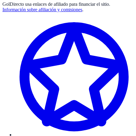
GolDirecto
usa enlaces de afiliado para financiar el sitio.
Información sobre afiliación y comisiones
.