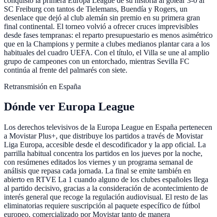
conquistó la primera Europa League de su historia al golear 3-0 al
SC Freiburg con tantos de Tielemans, Buendía y Rogers, un
desenlace que dejó al club alemán sin premio en su primera gran
final continental. El torneo volvió a ofrecer cruces imprevisibles
desde fases tempranas: el reparto presupuestario es menos asimétrico
que en la Champions y permite a clubes medianos plantar cara a los
habituales del cuadro UEFA. Con el título, el Villa se une al amplio
grupo de campeones con un entorchado, mientras Sevilla FC
continúa al frente del palmarés con siete.
Retransmisión en España
Dónde ver Europa League
Los derechos televisivos de la Europa League en España pertenecen
a Movistar Plus+, que distribuye los partidos a través de Movistar
Liga Europa, accesible desde el descodificador y la app oficial. La
parrilla habitual concentra los partidos en los jueves por la noche,
con resúmenes editados los viernes y un programa semanal de
análisis que repasa cada jornada. La final se emite también en
abierto en RTVE La 1 cuando alguno de los clubes españoles llega
al partido decisivo, gracias a la consideración de acontecimiento de
interés general que recoge la regulación audiovisual. El resto de las
eliminatorias requiere suscripción al paquete específico de fútbol
europeo, comercializado por Movistar tanto de manera