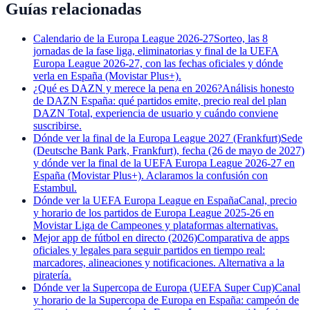
Guías relacionadas
Calendario de la Europa League 2026-27
Sorteo, las 8
jornadas de la fase liga, eliminatorias y final de la UEFA
Europa League 2026-27, con las fechas oficiales y dónde
verla en España (Movistar Plus+).
¿Qué es DAZN y merece la pena en 2026?
Análisis honesto
de DAZN España: qué partidos emite, precio real del plan
DAZN Total, experiencia de usuario y cuándo conviene
suscribirse.
Dónde ver la final de la Europa League 2027 (Frankfurt)
Sede
(Deutsche Bank Park, Frankfurt), fecha (26 de mayo de 2027)
y dónde ver la final de la UEFA Europa League 2026-27 en
España (Movistar Plus+). Aclaramos la confusión con
Estambul.
Dónde ver la UEFA Europa League en España
Canal, precio
y horario de los partidos de Europa League 2025-26 en
Movistar Liga de Campeones y plataformas alternativas.
Mejor app de fútbol en directo (2026)
Comparativa de apps
oficiales y legales para seguir partidos en tiempo real:
marcadores, alineaciones y notificaciones. Alternativa a la
piratería.
Dónde ver la Supercopa de Europa (UEFA Super Cup)
Canal
y horario de la Supercopa de Europa en España: campeón de