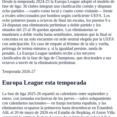
Desde la temporada 2024-25 la Europa League adoptó el modelo de
fase de liga: 36 clubes integran una clasificación común y disputan
ocho partidos —cuatro como local y cuatro como visitante— frente
a rivales seleccionados por bombos según coeficiente UEFA. Los
ocho primeros pasan a octavos de final sin escalas, los puestos 9 a
24 disputan una eliminatoria preliminar a doble partido y los
situados del 25 al 36 quedan apeados. Las eliminatorias se
mantienen a doble vuelta hasta semifinales, mientras que la final se
concentra en un solo encuentro en sede neutral elegida por la UEFA
con anticipación. En caso de empate al término de la ida y vuelta,
prórroga de treinta minutos y, si la igualdad persiste, tanda de
penaltis. La Europa League también recibe a los terceros
clasificados de la fase de liga de Champions, que descienden a sus
octavos a través de la eliminatoria preliminar.
Temporada 2026-27
Europa League esta temporada
La fase de liga 2025-26 repartió su calendario entre septiembre y
enero, con jornadas exclusivas de los jueves —salvo solapamiento
con calendarios nacionales— en franja nocturna española, y las
eliminatorias ocuparon la primavera hasta desembocar en Estambul.
Allí, el 20 de mayo de 2026 en el Estadio de Beşiktaş, el Aston Villa