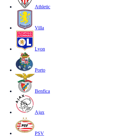
Athletic
Villa
Lyon
Porto
Benfica
Ajax
PSV