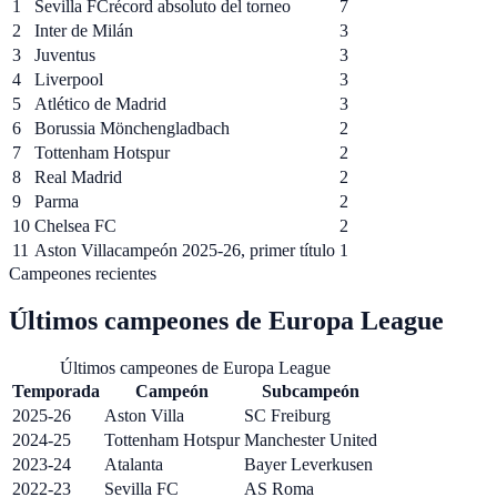
1
Sevilla FC
récord absoluto del torneo
7
2
Inter de Milán
3
3
Juventus
3
4
Liverpool
3
5
Atlético de Madrid
3
6
Borussia Mönchengladbach
2
7
Tottenham Hotspur
2
8
Real Madrid
2
9
Parma
2
10
Chelsea FC
2
11
Aston Villa
campeón 2025-26, primer título
1
Campeones recientes
Últimos campeones de
Europa League
Últimos campeones de Europa League
Temporada
Campeón
Subcampeón
2025-26
Aston Villa
SC Freiburg
2024-25
Tottenham Hotspur
Manchester United
2023-24
Atalanta
Bayer Leverkusen
2022-23
Sevilla FC
AS Roma