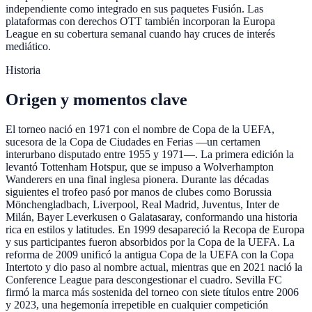
independiente como integrado en sus paquetes Fusión. Las
plataformas con derechos OTT también incorporan la Europa
League en su cobertura semanal cuando hay cruces de interés
mediático.
Historia
Origen y momentos clave
El torneo nació en 1971 con el nombre de Copa de la UEFA,
sucesora de la Copa de Ciudades en Ferias —un certamen
interurbano disputado entre 1955 y 1971—. La primera edición la
levantó Tottenham Hotspur, que se impuso a Wolverhampton
Wanderers en una final inglesa pionera. Durante las décadas
siguientes el trofeo pasó por manos de clubes como Borussia
Mönchengladbach, Liverpool, Real Madrid, Juventus, Inter de
Milán, Bayer Leverkusen o Galatasaray, conformando una historia
rica en estilos y latitudes. En 1999 desapareció la Recopa de Europa
y sus participantes fueron absorbidos por la Copa de la UEFA. La
reforma de 2009 unificó la antigua Copa de la UEFA con la Copa
Intertoto y dio paso al nombre actual, mientras que en 2021 nació la
Conference League para descongestionar el cuadro. Sevilla FC
firmó la marca más sostenida del torneo con siete títulos entre 2006
y 2023, una hegemonía irrepetible en cualquier competición