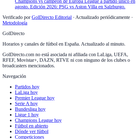
Champions vs campeón de Europa League a partido único en
agosto. Edición 2026: PSG vs Aston Villa en Salzburgo.
Verificado por
GolDirecto Editorial
·
Actualizado periódicamente
·
Metodología
GolDirecto
Horarios y canales de fútbol en España. Actualizado al minuto.
GolDirecto.com no está asociada ni afiliada con LaLiga, UEFA,
RFEF, Movistar+, DAZN, RTVE ni con ninguno de los clubes o
broadcasters mencionados.
Navegación
Partidos hoy
LaLiga hoy
Premier League hoy
Serie A hoy
Bundesliga hoy
Ligue 1 hoy
Champions League hoy
Fútbol en abierto
Dónde ver fútbol
Competiciones