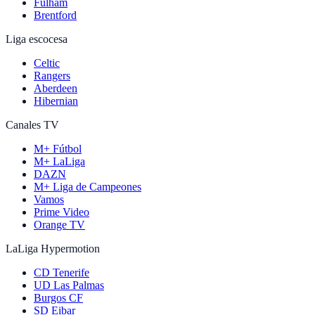
Fulham
Brentford
Liga escocesa
Celtic
Rangers
Aberdeen
Hibernian
Canales TV
M+ Fútbol
M+ LaLiga
DAZN
M+ Liga de Campeones
Vamos
Prime Video
Orange TV
LaLiga Hypermotion
CD Tenerife
UD Las Palmas
Burgos CF
SD Eibar