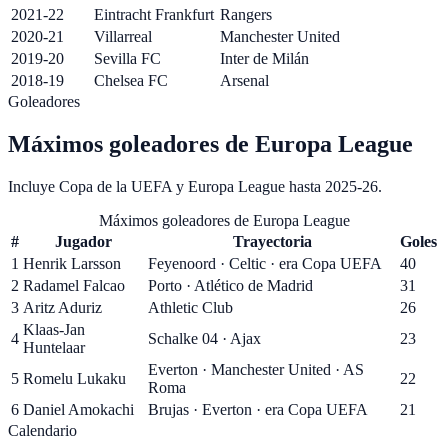
2021-22
Eintracht Frankfurt
Rangers
2020-21
Villarreal
Manchester United
2019-20
Sevilla FC
Inter de Milán
2018-19
Chelsea FC
Arsenal
Goleadores
Máximos goleadores de
Europa League
Incluye Copa de la UEFA y Europa League hasta 2025-26
.
Máximos goleadores de Europa League
#
Jugador
Trayectoria
Goles
1
Henrik Larsson
Feyenoord · Celtic · era Copa UEFA
40
2
Radamel Falcao
Porto · Atlético de Madrid
31
3
Aritz Aduriz
Athletic Club
26
Klaas-Jan
4
Schalke 04 · Ajax
23
Huntelaar
Everton · Manchester United · AS
5
Romelu Lukaku
22
Roma
6
Daniel Amokachi
Brujas · Everton · era Copa UEFA
21
Calendario