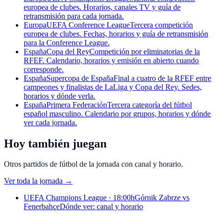
europea de clubes. Horarios, canales TV y guía de
retransmisión para cada jornada.
Europa
UEFA Conference League
Tercera competición
europea de clubes. Fechas, horarios y guía de retransmisión
para la Conference League.
España
Copa del Rey
Competición por eliminatorias de la
RFEF. Calendario, horarios y emisión en abierto cuando
corresponde.
España
Supercopa de España
Final a cuatro de la RFEF entre
campeones y finalistas de LaLiga y Copa del Rey. Sedes,
horarios y dónde verla.
España
Primera Federación
Tercera categoría del fútbol
español masculino. Calendario por grupos, horarios y dónde
ver cada jornada.
Hoy también juegan
Otros partidos de fútbol de la jornada con canal y horario.
Ver toda la jornada
→
UEFA Champions League · 18:00h
Górnik Zabrze vs
Fenerbahçe
Dónde ver: canal y horario