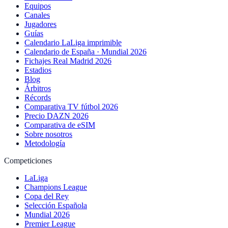
Equipos
Canales
Jugadores
Guías
Calendario LaLiga imprimible
Calendario de España · Mundial 2026
Fichajes Real Madrid 2026
Estadios
Blog
Árbitros
Récords
Comparativa TV fútbol 2026
Precio DAZN 2026
Comparativa de eSIM
Sobre nosotros
Metodología
Competiciones
LaLiga
Champions League
Copa del Rey
Selección Española
Mundial 2026
Premier League