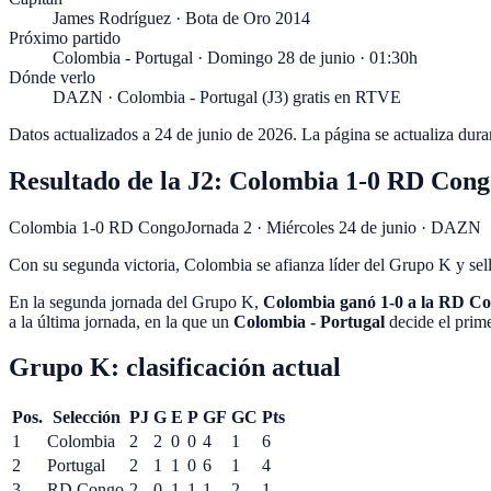
James Rodríguez · Bota de Oro 2014
Próximo partido
Colombia - Portugal · Domingo 28 de junio · 01:30h
Dónde verlo
DAZN · Colombia - Portugal (J3) gratis en RTVE
Datos actualizados a
24 de junio de 2026
. La página se actualiza dura
Resultado de la J2: Colombia 1-0 RD Cong
Colombia 1-0 RD Congo
Jornada 2
·
Miércoles 24 de junio
·
DAZN
Con su segunda victoria, Colombia se afianza líder del Grupo K y sella
En la segunda jornada del Grupo K,
Colombia ganó 1-0 a la RD C
a la última jornada, en la que un
Colombia - Portugal
decide el prime
Grupo K: clasificación actual
Pos.
Selección
PJ
G
E
P
GF
GC
Pts
1
Colombia
2
2
0
0
4
1
6
2
Portugal
2
1
1
0
6
1
4
3
RD Congo
2
0
1
1
1
2
1