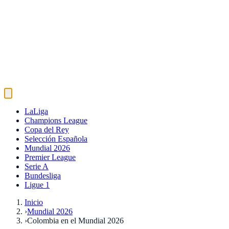
LaLiga
Champions League
Copa del Rey
Selección Española
Mundial 2026
Premier League
Serie A
Bundesliga
Ligue 1
Inicio
›
Mundial 2026
›
Colombia en el Mundial 2026