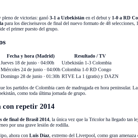
 pleno de victorias: ganó
3-1 a Uzbekistán
en el debut y
1-0 a RD C
da
para los dieciseisavos de final del nuevo formato de
48 selecciones, 
ide el primer puesto del grupo.
os
Fecha y hora (Madrid)
Resultado / TV
Jueves 18 de junio · 04:00h
Uzbekistán 1-3 Colombia
Miércoles 24 de junio · 04:00h
Colombia 1-0 RD Congo
Domingo 28 de junio · 01:30h
RTVE La 1 (gratis) y DAZN
 que los partidos de Colombia caen de madrugada en hora peninsular. La
bekistán, como toda última jornada de grupo.
 con repetir 2014
s de final de Brasil 2014
, la única vez que la Tricolor ha llegado tan l
orneo por una grave lesión de rodilla.
uipo, ahora con
Luis Díaz
, extremo del Liverpool, como gran amenaza 