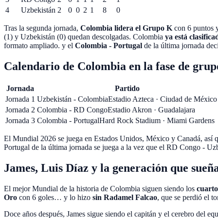
4
Uzbekistán
2
0
0
2
1
8
0
Tras la segunda jornada,
Colombia lidera el Grupo K
con 6 puntos y
(1) y Uzbekistán (0) quedan descolgadas. Colombia
ya está clasifica
formato ampliado.
y el
Colombia - Portugal
de la última jornada dec
Calendario de Colombia en la fase de grup
Jornada
Partido
Jornada 1
Uzbekistán - Colombia
Estadio Azteca
·
Ciudad de México
Jornada 2
Colombia - RD Congo
Estadio Akron
·
Guadalajara
Jornada 3
Colombia - Portugal
Hard Rock Stadium
·
Miami Gardens
El Mundial 2026 se juega en
Estados Unidos, México y Canadá
, así
Portugal de la última jornada se juega a la vez que el RD Congo - Uz
James, Luis Díaz y la generación que sueña
El mejor Mundial de la historia de Colombia siguen siendo los
cuarto
Oro
con 6 goles… y lo hizo
sin Radamel Falcao
, que se perdió el t
Doce años después, James sigue siendo el capitán y el cerebro del eq