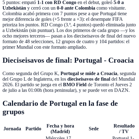
5 puntos: empató
1-1 con RD Congo
en el debut, goleó
5-0 a
Uzbekistán
y cerró con un
0-0 ante Colombia
como visitante.
Colombia acabó primera con 7 puntos pese a que Portugal tiene
mejor diferencia de goles (+5 frente a +3): el desempate FIFA
prioriza los puntos. RD Congo (3.ª, 4 puntos) quedó eliminada junto
a Uzbekistán (sin puntuar). Los dos primeros de cada grupo —y los
ocho mejores terceros— pasan a los dieciseisavos de final del nuevo
formato de
48 selecciones, 12 grupos de cuatro y 104 partidos: el
primer Mundial con este formato ampliado.
Dieciseisavos de final: Portugal - Croacia
Como segunda del Grupo K,
Portugal se mide a Croacia
, segunda
del Grupo L de Inglaterra, en los
dieciseisavos de final
del Mundial
2026. El partido se juega en el
BMO Field
de
Toronto
el
Jueves 2
de julio
a las
01:00
h (hora peninsular), y se puede ver en
DAZN
.
Calendario de Portugal en la fase de
grupos
Fecha y hora
Resultado
Jornada
Partido
Sede
(Madrid)
/ TV
Miércoles 17
Portugal 1-