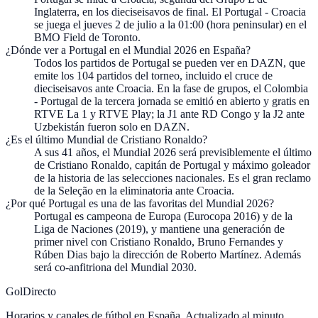
Inglaterra, en los dieciseisavos de final. El Portugal - Croacia
se juega el jueves 2 de julio a la 01:00 (hora peninsular) en el
BMO Field de Toronto.
¿Dónde ver a Portugal en el Mundial 2026 en España?
Todos los partidos de Portugal se pueden ver en DAZN, que
emite los 104 partidos del torneo, incluido el cruce de
dieciseisavos ante Croacia. En la fase de grupos, el Colombia
- Portugal de la tercera jornada se emitió en abierto y gratis en
RTVE La 1 y RTVE Play; la J1 ante RD Congo y la J2 ante
Uzbekistán fueron solo en DAZN.
¿Es el último Mundial de Cristiano Ronaldo?
A sus 41 años, el Mundial 2026 será previsiblemente el último
de Cristiano Ronaldo, capitán de Portugal y máximo goleador
de la historia de las selecciones nacionales. Es el gran reclamo
de la Seleção en la eliminatoria ante Croacia.
¿Por qué Portugal es una de las favoritas del Mundial 2026?
Portugal es campeona de Europa (Eurocopa 2016) y de la
Liga de Naciones (2019), y mantiene una generación de
primer nivel con Cristiano Ronaldo, Bruno Fernandes y
Rúben Dias bajo la dirección de Roberto Martínez. Además
será co-anfitriona del Mundial 2030.
GolDirecto
Horarios y canales de fútbol en España. Actualizado al minuto.