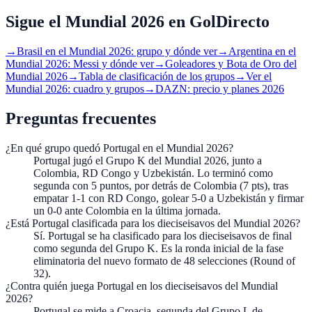
Sigue el Mundial 2026 en GolDirecto
→
Brasil en el Mundial 2026: grupo y dónde ver
→
Argentina en el
Mundial 2026: Messi y dónde ver
→
Goleadores y Bota de Oro del
Mundial 2026
→
Tabla de clasificación de los grupos
→
Ver el
Mundial 2026: cuadro y grupos
→
DAZN: precio y planes 2026
Preguntas frecuentes
¿En qué grupo quedó Portugal en el Mundial 2026?
Portugal jugó el Grupo K del Mundial 2026, junto a
Colombia, RD Congo y Uzbekistán. Lo terminó como
segunda con 5 puntos, por detrás de Colombia (7 pts), tras
empatar 1-1 con RD Congo, golear 5-0 a Uzbekistán y firmar
un 0-0 ante Colombia en la última jornada.
¿Está Portugal clasificada para los dieciseisavos del Mundial 2026?
Sí. Portugal se ha clasificado para los dieciseisavos de final
como segunda del Grupo K. Es la ronda inicial de la fase
eliminatoria del nuevo formato de 48 selecciones (Round of
32).
¿Contra quién juega Portugal en los dieciseisavos del Mundial
2026?
Portugal se mide a Croacia, segunda del Grupo L de