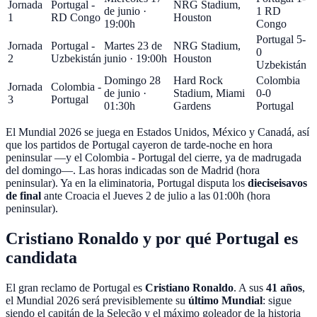
Jornada
Portugal -
NRG Stadium
,
de junio ·
1 RD
1
RD Congo
Houston
19:00h
Congo
Portugal 5-
Jornada
Portugal -
Martes 23 de
NRG Stadium
,
0
2
Uzbekistán
junio · 19:00h
Houston
Uzbekistán
Domingo 28
Hard Rock
Colombia
Jornada
Colombia -
de junio ·
Stadium
,
Miami
0-0
3
Portugal
01:30h
Gardens
Portugal
El Mundial 2026 se juega en
Estados Unidos, México y Canadá
, así
que los partidos de Portugal cayeron de tarde-noche en hora
peninsular —y el Colombia - Portugal del cierre, ya de madrugada
del domingo—. Las horas indicadas son de Madrid (hora
peninsular). Ya en la eliminatoria, Portugal disputa los
dieciseisavos
de final
ante Croacia el
Jueves 2 de julio
a las
01:00
h (hora
peninsular).
Cristiano Ronaldo y por qué Portugal es
candidata
El gran reclamo de Portugal es
Cristiano Ronaldo
. A sus
41
años
,
el Mundial 2026 será previsiblemente su
último Mundial
: sigue
siendo el capitán de la Seleção y el
máximo goleador de la historia