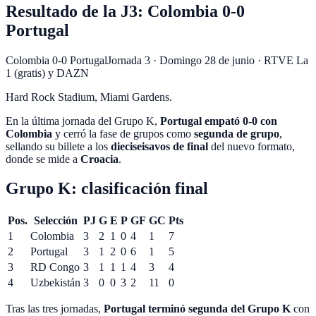
Resultado de la J3: Colombia 0-0
Portugal
Colombia 0-0 Portugal
Jornada 3
·
Domingo 28 de junio
·
RTVE La
1 (gratis) y DAZN
Hard Rock Stadium
,
Miami Gardens
.
En la última jornada del Grupo K,
Portugal empató 0-0 con
Colombia
y cerró la fase de grupos como
segunda de grupo
,
sellando su billete a los
dieciseisavos de final
del nuevo formato,
donde se mide a
Croacia
.
Grupo K: clasificación final
Pos.
Selección
PJ
G
E
P
GF
GC
Pts
1
Colombia
3
2
1
0
4
1
7
2
Portugal
3
1
2
0
6
1
5
3
RD Congo
3
1
1
1
4
3
4
4
Uzbekistán
3
0
0
3
2
11
0
Tras las tres jornadas,
Portugal terminó segunda del Grupo K
con