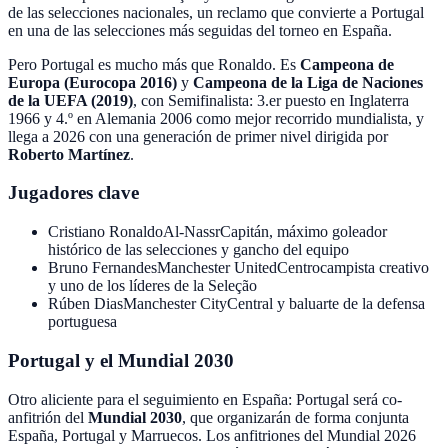
de las selecciones nacionales
, un reclamo que convierte a Portugal
en una de las selecciones más seguidas del torneo en España.
Pero Portugal es mucho más que Ronaldo. Es
Campeona de
Europa (Eurocopa 2016)
y
Campeona de la Liga de Naciones
de la UEFA (2019)
, con
Semifinalista: 3.er puesto en Inglaterra
1966 y 4.º en Alemania 2006
como mejor recorrido mundialista, y
llega a 2026 con una generación de primer nivel dirigida por
Roberto Martínez
.
Jugadores clave
Cristiano Ronaldo
Al-Nassr
Capitán, máximo goleador
histórico de las selecciones y gancho del equipo
Bruno Fernandes
Manchester United
Centrocampista creativo
y uno de los líderes de la Seleção
Rúben Dias
Manchester City
Central y baluarte de la defensa
portuguesa
Portugal y el Mundial 2030
Otro aliciente para el seguimiento en España: Portugal será co-
anfitrión del
Mundial 2030
, que organizarán de forma conjunta
España, Portugal y Marruecos
. Los anfitriones del Mundial 2026