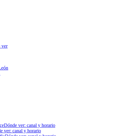
 ver
 León
n
çe
Dónde ver: canal y horario
 ver: canal y horario