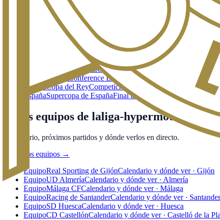
Calendario, equipos y dónde ver las grandes ligas y copas.
Todas las competiciones
→
España
LaLiga EA Sports
Primera División española. Calendario
Europa
UEFA Champions League
Máxima competición europea d
Europa
UEFA Europa League
Segunda competición europea de c
Europa
UEFA Conference League
Tercera competición europea 
España
Copa del Rey
Competición por eliminatorias de la RFEF.
España
Supercopa de España
Final a cuatro de la RFEF entre c
Otros equipos de laliga-hypermotion
Calendario, próximos partidos y dónde verlos en directo.
Todos los equipos
→
Equipo
Real Sporting de Gijón
Calendario y dónde ver · Gijón
Equipo
UD Almería
Calendario y dónde ver · Almería
Equipo
Málaga CF
Calendario y dónde ver · Málaga
Equipo
Racing de Santander
Calendario y dónde ver · Santande
Equipo
SD Huesca
Calendario y dónde ver · Huesca
Equipo
CD Castellón
Calendario y dónde ver · Castelló de la Pl