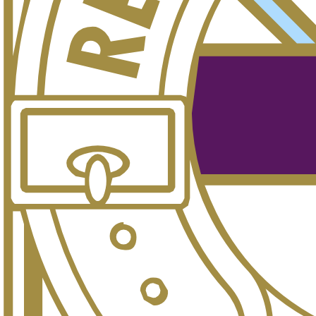
El Dépor pelea cada temporada por clasificarse para las competicione
En España, los partidos del Dépor en competición europea —Champi
regular en abierto. Esta página recoge los próximos partidos confirma
Cómo ver al
Dépor
en directo
laliga-hypermotion
Consulta el canal en cada jornada
Los partidos del Dépor en laliga-hypermotion se emiten en distin
Ver canales y parrilla
→
Champions / Europa League
Movistar Liga de Campeones · Movistar+
Cuando el
Dépor
juega competición europea, el partido está en
Ver oferta Movistar Plus+
→
Más competiciones de fútbol