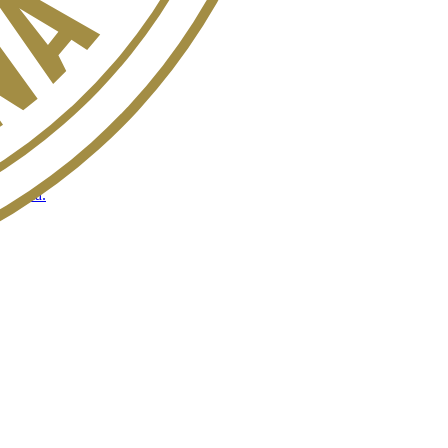
nada.
 League.
e verla.