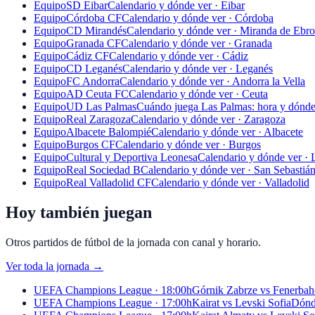
Equipo
SD Eibar
Calendario y dónde ver · Eibar
Equipo
Córdoba CF
Calendario y dónde ver · Córdoba
Equipo
CD Mirandés
Calendario y dónde ver · Miranda de Ebro
Equipo
Granada CF
Calendario y dónde ver · Granada
Equipo
Cádiz CF
Calendario y dónde ver · Cádiz
Equipo
CD Leganés
Calendario y dónde ver · Leganés
Equipo
FC Andorra
Calendario y dónde ver · Andorra la Vella
Equipo
AD Ceuta FC
Calendario y dónde ver · Ceuta
Equipo
UD Las Palmas
Cuándo juega Las Palmas: hora y dónde
Equipo
Real Zaragoza
Calendario y dónde ver · Zaragoza
Equipo
Albacete Balompié
Calendario y dónde ver · Albacete
Equipo
Burgos CF
Calendario y dónde ver · Burgos
Equipo
Cultural y Deportiva Leonesa
Calendario y dónde ver ·
Equipo
Real Sociedad B
Calendario y dónde ver · San Sebastiá
Equipo
Real Valladolid CF
Calendario y dónde ver · Valladolid
Hoy también juegan
Otros partidos de fútbol de la jornada con canal y horario.
Ver toda la jornada
→
UEFA Champions League · 18:00h
Górnik Zabrze vs Fenerbah
UEFA Champions League · 17:00h
Kairat vs Levski Sofia
Dónde