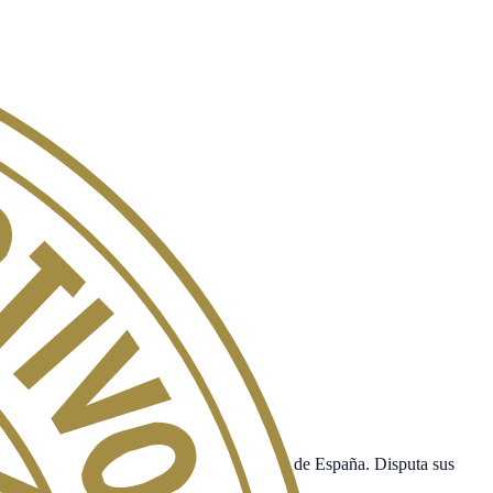
 LaLiga Hypermotion, la primera división de España. Disputa sus