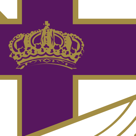
s europeas a través de su posición en la LaLiga Hypermotion.
ons League, Europa League o Conference League— suelen seguirse en
dos del Dépor, con la fecha, la hora peninsular (Europe/Madrid) y el c
tos canales según la jornada. Actualizamos las parrillas al minuto.
 Movistar+ (y RTVE para la final).