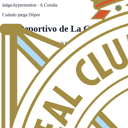
laliga-hypermotion
·
A Coruña
Cuándo juega
Dépor
RC Deportivo de La Coruña
Próximos partidos del Dépor en la temporada 2026-27: horarios, canal
Próximos partidos
Horarios en hora peninsular. Canales actualizados al minuto.
Ver toda la jornada →
Sin partidos confirmados del
Dépor
para la próxima jornada.
Consulta
LaLiga Hypermotion · España
RC Deportivo de La Coruña: estadio, palm
RC Deportivo de La Coruña es el club de A Coruña, en España, que c
partidos como local en su estadio de A Coruña.