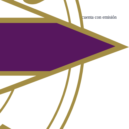
 Movistar Plus+; la LaLiga Hypermotion no cuenta con emisión
anal asignado en cuanto se programan.