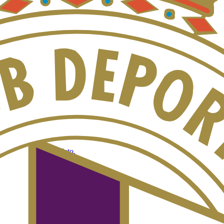
es y dónde verlos en directo. Actualizado al minuto.
 el calendario completo.
arés y dónde verlo en España
ompite en la LaLiga Hypermotion. El Dépor es uno de los clubes de la