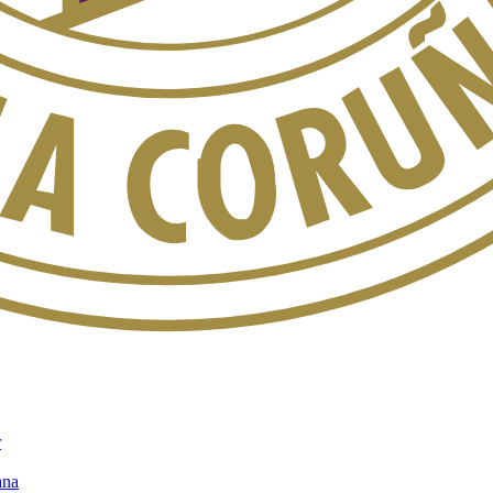
 de la jornada en curso, próximos partidos y dónde verlos en directo.
e clubes. Horarios, canales TV y guía de retransmisión para cada jor
lubes. Calendario, horarios y canales TV de la Europa League.
de clubes. Fechas, horarios y guía de retransmisión para la Conference
 Calendario, horarios y emisión en abierto cuando corresponde.
ampeones y finalistas de LaLiga y Copa del Rey. Sedes, horarios y dónd
r
ana