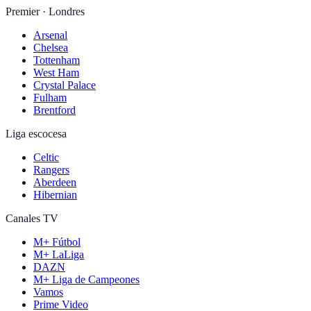
Premier · Londres
Arsenal
Chelsea
Tottenham
West Ham
Crystal Palace
Fulham
Brentford
Liga escocesa
Celtic
Rangers
Aberdeen
Hibernian
Canales TV
M+ Fútbol
M+ LaLiga
DAZN
M+ Liga de Campeones
Vamos
Prime Video