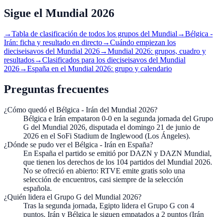
Sigue el Mundial 2026
→
Tabla de clasificación de todos los grupos del Mundial
→
Bélgica -
Irán: ficha y resultado en directo
→
Cuándo empiezan los
dieciseisavos del Mundial 2026
→
Mundial 2026: grupos, cuadro y
resultados
→
Clasificados para los dieciseisavos del Mundial
2026
→
España en el Mundial 2026: grupo y calendario
Preguntas frecuentes
¿Cómo quedó el Bélgica - Irán del Mundial 2026?
Bélgica e Irán empataron 0-0 en la segunda jornada del Grupo
G del Mundial 2026, disputada el domingo 21 de junio de
2026 en el SoFi Stadium de Inglewood (Los Ángeles).
¿Dónde se pudo ver el Bélgica - Irán en España?
En España el partido se emitió por DAZN y DAZN Mundial,
que tienen los derechos de los 104 partidos del Mundial 2026.
No se ofreció en abierto: RTVE emite gratis solo una
selección de encuentros, casi siempre de la selección
española.
¿Quién lidera el Grupo G del Mundial 2026?
Tras la segunda jornada, Egipto lidera el Grupo G con 4
puntos. Irán y Bélgica le siguen empatados a 2 puntos (Irán