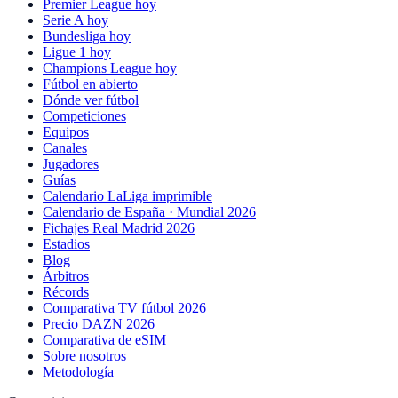
Premier League hoy
Serie A hoy
Bundesliga hoy
Ligue 1 hoy
Champions League hoy
Fútbol en abierto
Dónde ver fútbol
Competiciones
Equipos
Canales
Jugadores
Guías
Calendario LaLiga imprimible
Calendario de España · Mundial 2026
Fichajes Real Madrid 2026
Estadios
Blog
Árbitros
Récords
Comparativa TV fútbol 2026
Precio DAZN 2026
Comparativa de eSIM
Sobre nosotros
Metodología