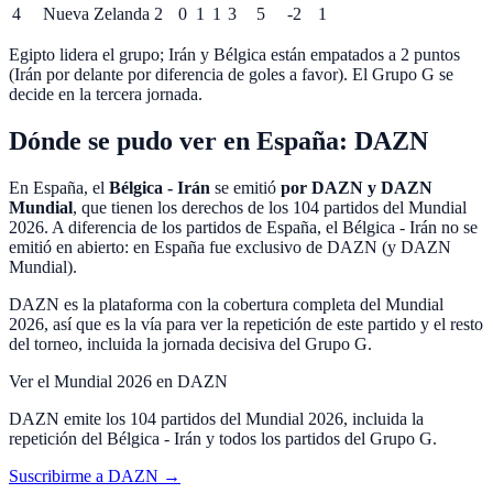
4
Nueva Zelanda
2
0
1
1
3
5
-2
1
Egipto lidera el grupo; Irán y Bélgica están empatados a 2 puntos
(Irán por delante por diferencia de goles a favor). El Grupo G se
decide en la tercera jornada.
Dónde se pudo ver en España: DAZN
En España, el
Bélgica
-
Irán
se emitió
por
DAZN
y DAZN
Mundial
, que tienen los derechos de los
104 partidos del Mundial
2026
.
A diferencia de los partidos de España, el Bélgica - Irán no se
emitió en abierto: en España fue exclusivo de DAZN (y DAZN
Mundial).
DAZN es la plataforma con la cobertura completa del Mundial
2026, así que es la vía para ver la repetición de este partido y el resto
del torneo, incluida la jornada decisiva del Grupo G.
Ver el Mundial 2026 en DAZN
DAZN emite los 104 partidos del Mundial 2026, incluida la
repetición del Bélgica - Irán y todos los partidos del Grupo G.
Suscribirme a DAZN
→